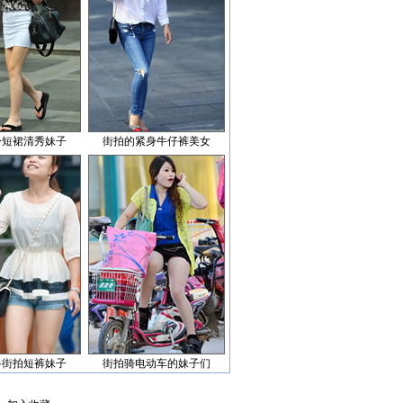
身短裙清秀妹子
街拍的紧身牛仔裤美女
路街拍短裤妹子
街拍骑电动车的妹子们