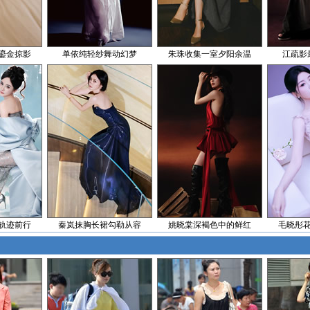
鎏金掠影
单依纯轻纱舞动幻梦
朱珠收集一室夕阳余温
江疏影
轨迹前行
秦岚抹胸长裙勾勒从容
姚晓棠深褐色中的鲜红
毛晓彤