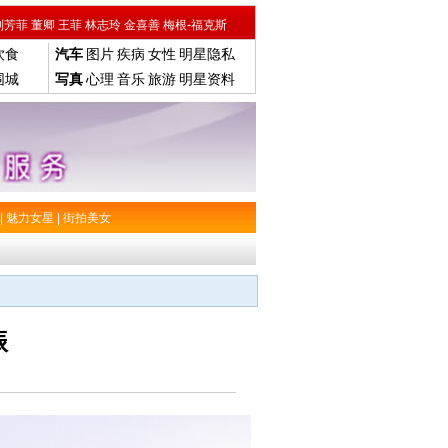
刘芳菲
董卿
王菲
林志玲
金喜善
梅根-福克斯
饮食
汽车
图片
疾病
女性
明星隐私
围城
写真
心理
音乐
旅游
明星资料
|
魅力女星
|
街拍美女
振