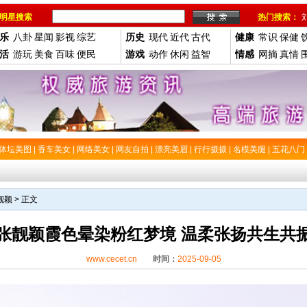
明星搜索
热门搜索：
乐
八卦
星闻
影视
综艺
历史
现代
近代
古代
健康
常识
保健
活
游玩
美食
百味
便民
游戏
动作
休闲
益智
情感
网摘
真情
体坛美图
|
香车美女
|
网络美女
|
网友自拍
|
漂亮美眉
|
行行摄摄
|
名模美腿
|
五花八门
靓颖
> 正文
张靓颖霞色晕染粉红梦境 温柔张扬共生共
www.cecet.cn
时间：
2025-09-05