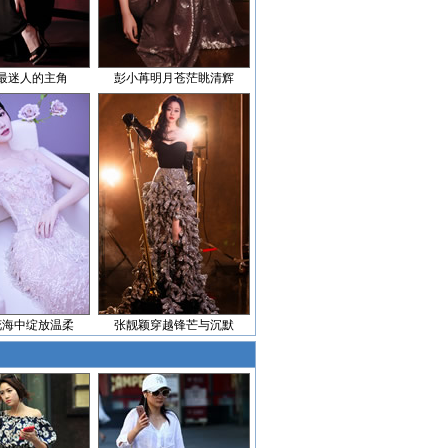
最迷人的主角
彭小苒明月苍茫眺清辉
花海中绽放温柔
张靓颖穿越锋芒与沉默