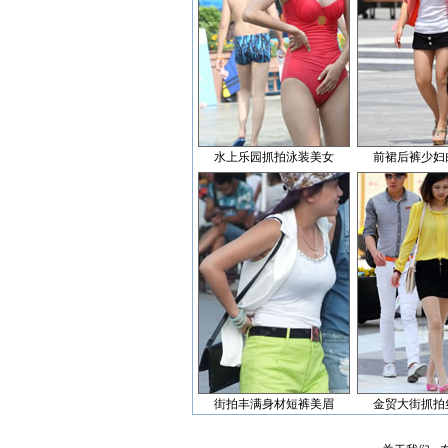
水上乐园抓拍泳装美女
前裙后裤少妇
街拍丰满身材短裤美眉
金贸大街抓拍