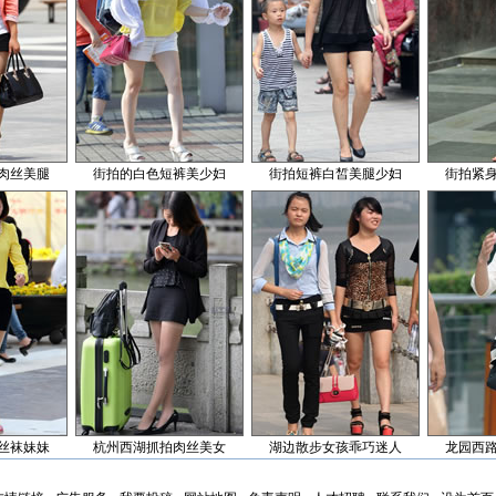
肉丝美腿
街拍的白色短裤美少妇
街拍短裤白皙美腿少妇
街拍紧
丝袜妹妹
杭州西湖抓拍肉丝美女
湖边散步女孩乖巧迷人
龙园西