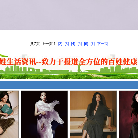
共7页: 上一页 1
[2]
[3]
[4]
[5]
[6]
[7]
下一页