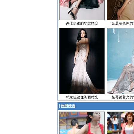
许佳琪雅韵华裳静绽
金晨暮色绰约
邓家佳锁住绚丽时光
杨幂循着光的
§
热图精选