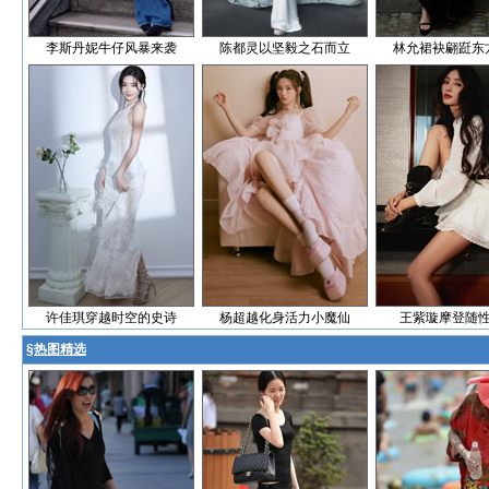
李斯丹妮牛仔风暴来袭
陈都灵以坚毅之石而立
林允裙袂翩跹东
许佳琪穿越时空的史诗
杨超越化身活力小魔仙
王紫璇摩登随
§
热图精选