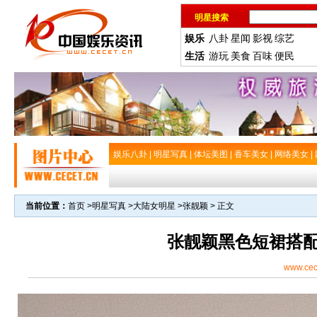
明星搜索
娱乐
八卦
星闻
影视
综艺
生活
游玩
美食
百味
便民
娱乐八卦
|
明星写真
|
体坛美图
|
香车美女
|
网络美女
|
当前位置：
首页
>
明星写真
>
大陆女明星
>
张靓颖
> 正文
张靓颖黑色短裙搭
www.cec