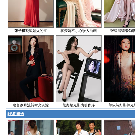
张子枫凝望如火的红
蒋梦婕不小心误入油画
张碧晨绸缎勾
喻言岁月流转时光沉淀
段奥娟光影为引作序
单依纯灯影伴光
§
热图精选