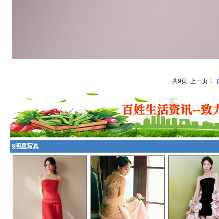
共9页: 上一页 1
[
§
明星写真