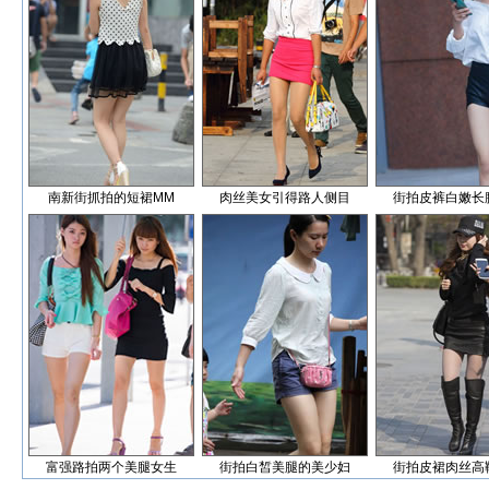
南新街抓拍的短裙MM
肉丝美女引得路人侧目
街拍皮裤白嫩长
富强路拍两个美腿女生
街拍白皙美腿的美少妇
街拍皮裙肉丝高