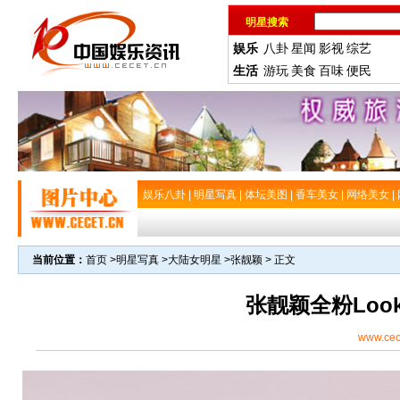
明星搜索
娱乐
八卦
星闻
影视
综艺
生活
游玩
美食
百味
便民
娱乐八卦
|
明星写真
|
体坛美图
|
香车美女
|
网络美女
|
当前位置：
首页
>
明星写真
>
大陆女明星
>
张靓颖
> 正文
张靓颖全粉Loo
www.cec