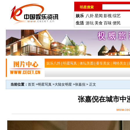
明星搜索
娱乐
八卦
星闻
影视
综艺
生活
游玩
美食
百味
便民
娱乐八卦
|
明星写真
|
体坛美图
|
香车美女
|
网络美女
|
当前位置：
首页
>
明星写真
>
大陆女明星
>
张嘉倪
> 正文
张嘉倪在城市中
www.cec