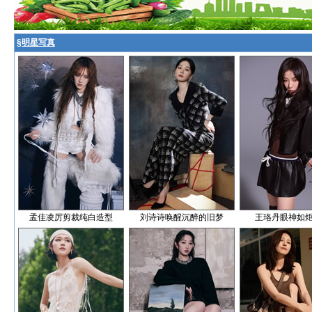
§
明星写真
孟佳凌厉剪裁纯白造型
刘诗诗唤醒沉醉的旧梦
王珞丹眼神如