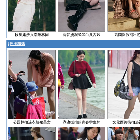
段奥娟步入洛阳林间
蒋梦婕演绎黑白复古风
高圆圆假期出
§
热图精选
公园抓拍连衣短裙美女
湖边抓拍的青春学生妹
文化西路街拍热