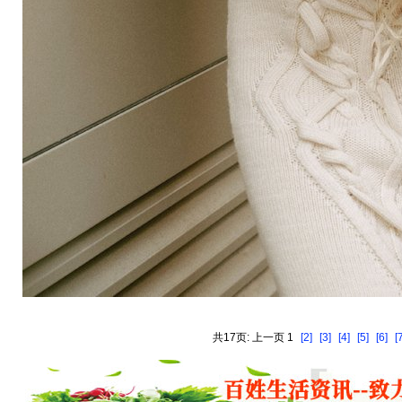
共17页: 上一页 1
[2]
[3]
[4]
[5]
[6]
[