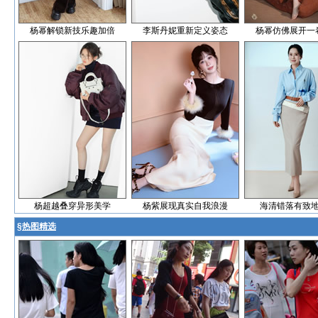
杨幂解锁新技乐趣加倍
李斯丹妮重新定义姿态
杨幂仿佛展开一
杨超越叠穿异形美学
杨紫展现真实自我浪漫
海清错落有致
§
热图精选