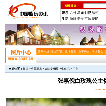
明星搜索
娱乐
八卦
星闻
影视
综艺
生活
游玩
美食
百味
便民
娱乐八卦
|
明星写真
|
体坛美图
|
香车美女
|
网络美女
|
当前位置：
首页
>
明星写真
>
大陆女明星
>
张嘉倪
> 正文
张嘉倪白玫瑰公主
www.cec