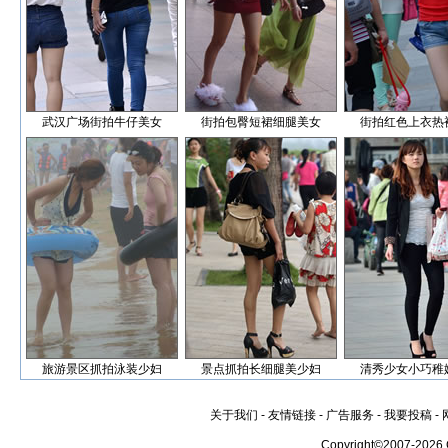
武汉广场街拍牛仔美女
街拍包臀短裙细腿美女
街拍红色上衣热
旅游景区抓拍泳装少妇
景点抓拍长细腿美少妇
清秀少女小巧稚
关于我们
-
友情链接
-
广告服务
-
我要投稿
-
Copyright©2007-2026