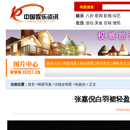
明星搜索
娱乐
八卦
星闻
影视
综艺
生活
游玩
美食
百味
便民
娱乐八卦
|
明星写真
|
体坛美图
|
香车美女
|
网络美女
|
当前位置：
首页
>
明星写真
>
大陆女明星
>
张嘉倪
> 正文
张嘉倪白羽裙轻盈
www.cec