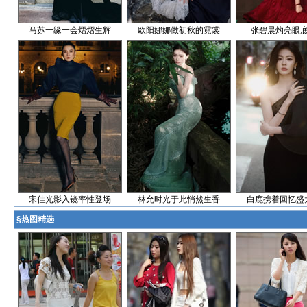
马苏一缘一会熠熠生辉
欧阳娜娜做初秋的霓裳
张碧晨灼亮眼
宋佳光影入镜率性登场
林允时光于此悄然生香
白鹿携着回忆盛
§
热图精选