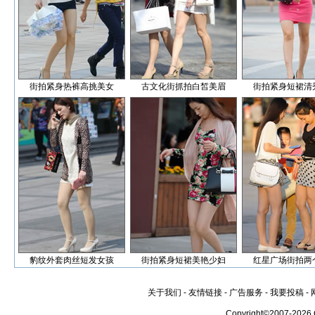
街拍紧身热裤高挑美女
古文化街抓拍白皙美眉
街拍紧身短裙清
豹纹外套肉丝短发女孩
街拍紧身短裙美艳少妇
红星广场街拍两
关于我们
-
友情链接
-
广告服务
-
我要投稿
-
Copyright©2007-2026