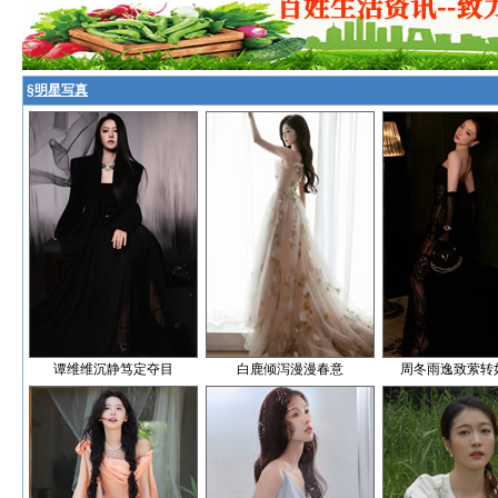
§
明星写真
谭维维沉静笃定夺目
白鹿倾泻漫漫春意
周冬雨逸致萦转