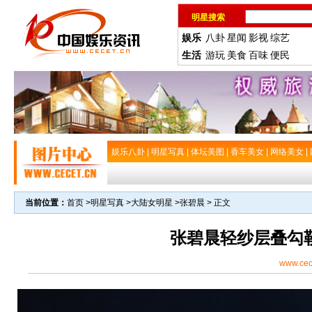
明星搜索
娱乐
八卦
星闻
影视
综艺
生活
游玩
美食
百味
便民
娱乐八卦
|
明星写真
|
体坛美图
|
香车美女
|
网络美女
|
当前位置：
首页
>
明星写真
>
大陆女明星
>
张碧晨
> 正文
张碧晨轻纱层叠勾
www.cec