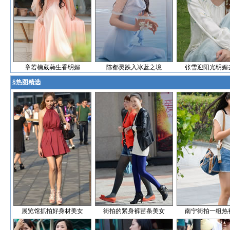
章若楠葳蕤生香明媚
陈都灵跌入冰蓝之境
张雪迎阳光明媚
§
热图精选
展览馆抓拍好身材美女
街拍的紧身裤苗条美女
南宁街拍一组热