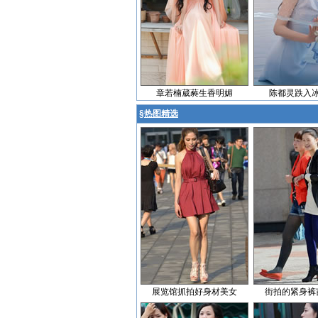
章若楠葳蕤生香明媚
陈都灵跌入
§
热图精选
展览馆抓拍好身材美女
街拍的紧身裤