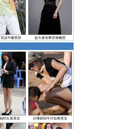
万花丛中粲然笑
赵今麦诠释至臻畅想
场的OL装美女
沙滩抓拍牛仔短裤美女