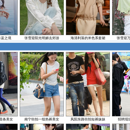
冰蓝之境
张雪迎阳光明媚去郊游
海清利落的米色系套裙
张雪迎
苗条美女
南宁街拍一组热裤美女
凤阳东路街拍短裤妹妹
招聘现