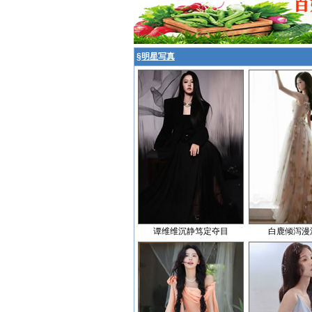
§
明星写真
谭维维沉静笃定夺目
白鹿倾泻漫