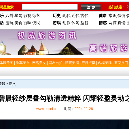
明星搜索
热门搜索：
乐
八卦
星闻
影视
综艺
历史
现代
近代
古代
健康
常识
保健
活
游玩
美食
百味
便民
游戏
动作
休闲
益智
情感
网摘
真情
体坛美图
|
香车美女
|
网络美女
|
网友自拍
|
漂亮美眉
|
行行摄摄
|
名模美腿
|
五花八门
碧晨
> 正文
碧晨轻纱层叠勾勒清透精粹 闪耀轻盈灵动
www.cecet.cn
时间：
2024-11-28