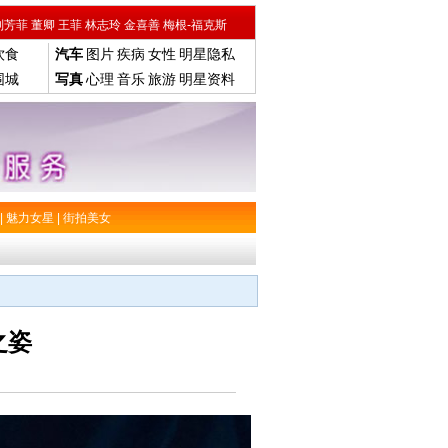
刘芳菲
董卿
王菲
林志玲
金喜善
梅根-福克斯
饮食
汽车
图片
疾病
女性
明星隐私
围城
写真
心理
音乐
旅游
明星资料
|
魅力女星
|
街拍美女
之姿