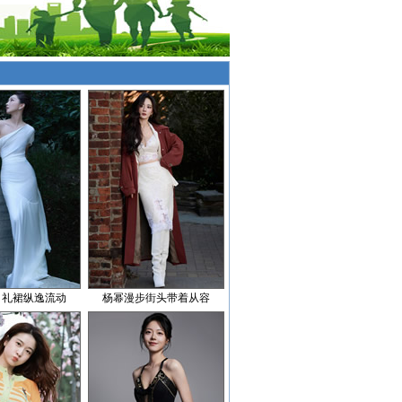
白礼裙纵逸流动
杨幂漫步街头带着从容