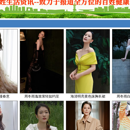
漫春意
周冬雨逸致萦转如约至
海清明亮黄色抹胸长裙
周冬雨