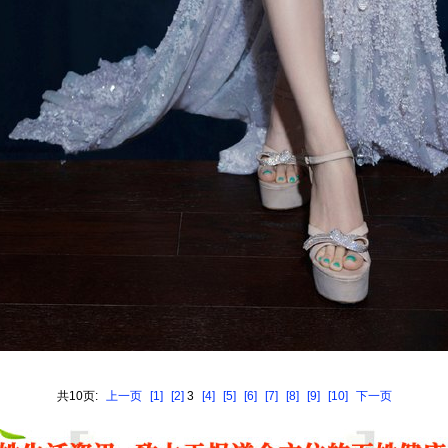
共10页:
上一页
[1]
[2]
3
[4]
[5]
[6]
[7]
[8]
[9]
[10]
下一页