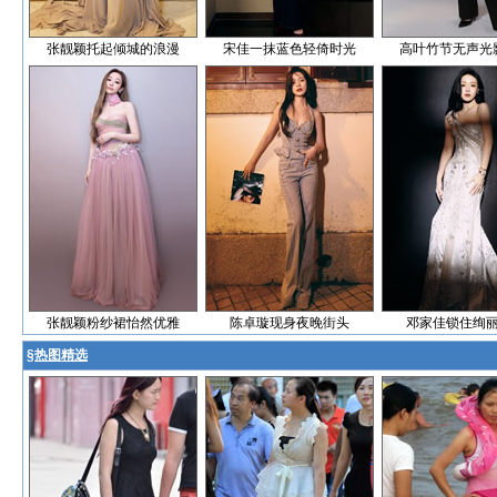
张靓颖托起倾城的浪漫
宋佳一抹蓝色轻倚时光
高叶竹节无声光
张靓颖粉纱裙怡然优雅
陈卓璇现身夜晚街头
邓家佳锁住绚
§
热图精选