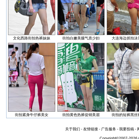
文化西路街拍热裤妹妹
街拍白嫩美腿气质少妇
大连海边抓拍泳
街拍紧身牛仔裤美女
街拍黄色热裤促销美眉
街拍的短裤黑丝
关于我们
-
友情链接
-
广告服务
-
我要投稿
-
Copyright©2007-2026