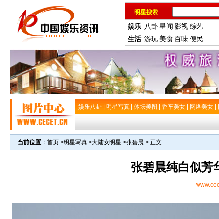
明星搜索
娱乐
八卦
星闻
影视
综艺
生活
游玩
美食
百味
便民
娱乐八卦
|
明星写真
|
体坛美图
|
香车美女
|
网络美女
|
当前位置：
首页
>
明星写真
>
大陆女明星
>
张碧晨
> 正文
张碧晨纯白似芳
www.cec