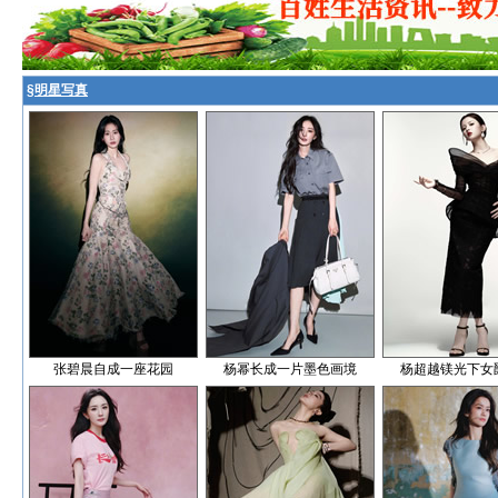
§
明星写真
张碧晨自成一座花园
杨幂长成一片墨色画境
杨超越镁光下女