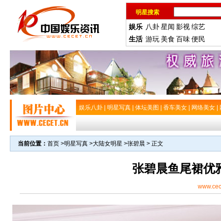
明星搜索
娱乐
八卦
星闻
影视
综艺
生活
游玩
美食
百味
便民
娱乐八卦
|
明星写真
|
体坛美图
|
香车美女
|
网络美女
|
当前位置：
首页
>
明星写真
>
大陆女明星
>
张碧晨
> 正文
张碧晨鱼尾裙优
www.cec