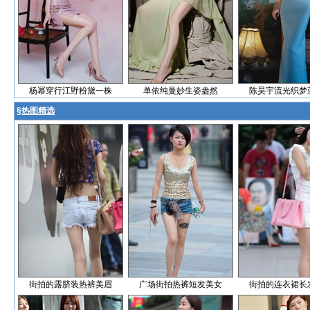
杨幂穿行江野粉黛一株
单依纯曼妙生姿盎然
陈昊宇流光织梦
§
热图精选
街拍的露脐装热裤美眉
广场街拍热裤短发美女
街拍的连衣裙长