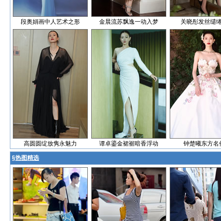
段奥娟画中人艺术之形
金晨流苏飘逸一动入梦
关晓彤发丝缱
高圆圆绽放隽永魅力
谭卓鎏金裙裾暗香浮动
钟楚曦东方名
§
热图精选