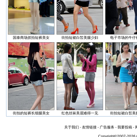
国泰商场抓拍短裤美女
街拍短裙白皙美腿少妇
电子市场的牛仔
街拍的短裤长细腿美女
红色丝袜美眉难得一见
街拍短裙白皙美
关于我们
-
友情链接
-
广告服务
-
我要投稿
-
Copyright©2007-2026