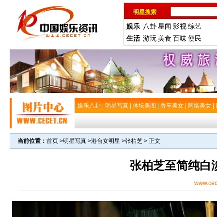
明星搜索
娱乐
八卦
星闻
影视
综艺
生活
游玩
美食
百味
便民
娱乐八卦
|
明星写真
|
体坛美图
|
香车美女
|
网络美女
|
当前位置：
首页
>
明星写真
>
港台女明星
>
张柏芝
> 正文
张柏芝至简纯白
www.cec