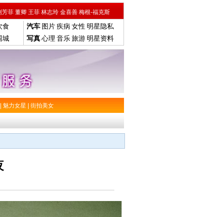
刘芳菲
董卿
王菲
林志玲
金喜善
梅根-福克斯
饮食
汽车
图片
疾病
女性
明星隐私
围城
写真
心理
音乐
旅游
明星资料
|
魅力女星
|
街拍美女
夜