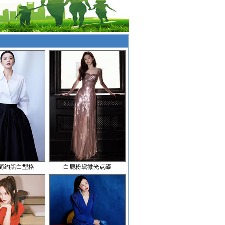
简约黑白型格
白鹿粉黛微光点缀