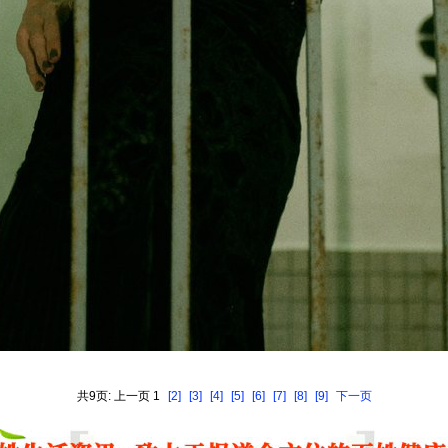
共9页: 上一页 1
[2]
[3]
[4]
[5]
[6]
[7]
[8]
[9]
下一页