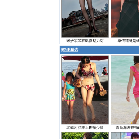
宋妍霏黑衣飒影魅力绽
单依纯满是
§
热图精选
北戴河沙滩上抓拍少妇
青岛海滩抓拍