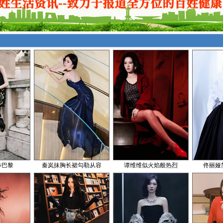
步巴黎
秦岚抹胸长裙勾勒从容
谭维维似火焰般热烈
佟丽娅