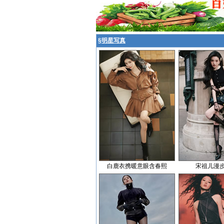
§
明星写真
白鹿衣携暖意眼含春熙
宋祖儿漫