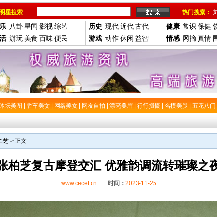
明星搜索
热门搜索：
乐
八卦
星闻
影视
综艺
历史
现代
近代
古代
健康
常识
保健
活
游玩
美食
百味
便民
游戏
动作
休闲
益智
情感
网摘
真情
体坛美图
|
香车美女
|
网络美女
|
网友自拍
|
漂亮美眉
|
行行摄摄
|
名模美腿
|
五花八门
柏芝
> 正文
张柏芝复古摩登交汇 优雅韵调流转璀璨之
www.cecet.cn
时间：
2023-11-25