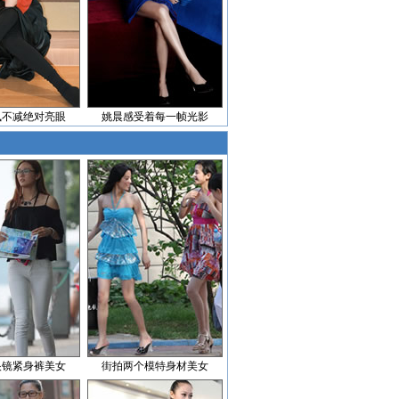
飒不减绝对亮眼
姚晨感受着每一帧光影
眼镜紧身裤美女
街拍两个模特身材美女