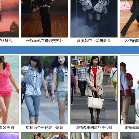
破格鲜活
张靓颖站在遗憾交界处
段奥娟带上暴击效果
孟佳酷
白皙美眉
街拍两个牛仔装小妹妹
街拍淡雅的黑丝美少妇
街拍戴