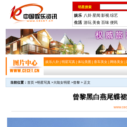
明星搜索
娱乐
八卦
星闻
影视
综艺
生活
游玩
美食
百味
便民
娱乐八卦
|
明星写真
|
体坛美图
|
香车美女
|
网络美女
|
当前位置：
首页
>
明星写真
>
大陆女明星
>
曾黎
> 正文
曾黎黑白燕尾蝶裙
www.cec