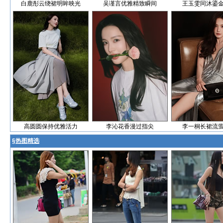
白鹿彤云绕裙明眸映光
吴谨言优雅精致瞬间
王玉雯同沐鎏
高圆圆保持优雅活力
李沁花香漫过指尖
李一桐长裙流
§
热图精选