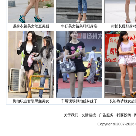
紧身衣裙美女笔直美腿
牛仔美女苗条纤细身姿
街拍长腿好身
街拍职业套装黑丝美女
车展现场抓拍丝袜妹子
长衫热裤靓女超
关于我们
-
友情链接
-
广告服务
-
我要投稿
-
Copyright©2007-2026