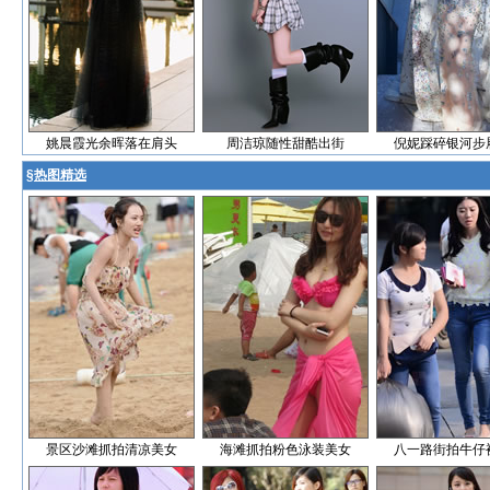
姚晨霞光余晖落在肩头
周洁琼随性甜酷出街
倪妮踩碎银河步
§
热图精选
景区沙滩抓拍清凉美女
海滩抓拍粉色泳装美女
八一路街拍牛仔