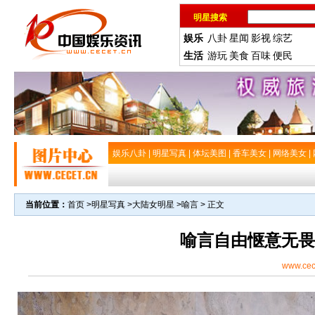
明星搜索
娱乐
八卦
星闻
影视
综艺
生活
游玩
美食
百味
便民
娱乐八卦
|
明星写真
|
体坛美图
|
香车美女
|
网络美女
|
当前位置：
首页
>
明星写真
>
大陆女明星
>
喻言
> 正文
喻言自由惬意无畏
www.cec