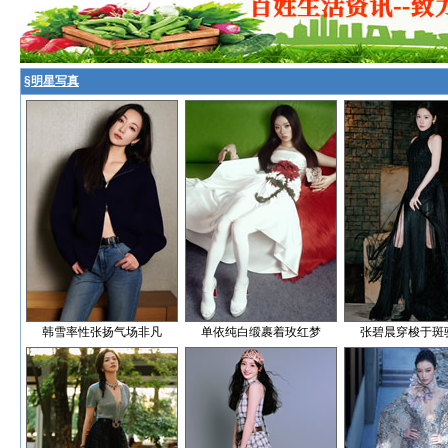
§
明星写真
韩雪率性张扬气场非凡
单依纯白缎裹着玫红梦
张碧晨穿梭于斑