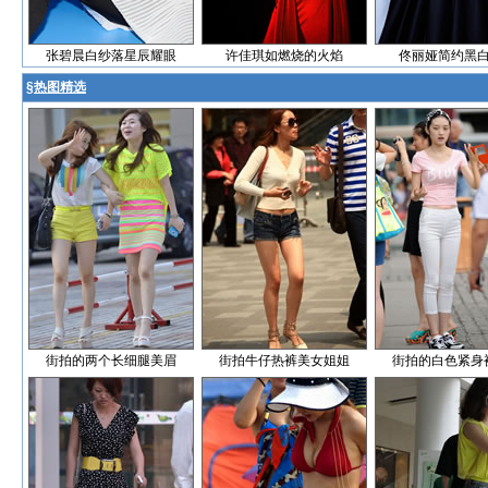
张碧晨白纱落星辰耀眼
许佳琪如燃烧的火焰
佟丽娅简约黑
§
热图精选
街拍的两个长细腿美眉
街拍牛仔热裤美女姐姐
街拍的白色紧身