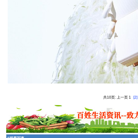
共10页: 上一页 1
[2]