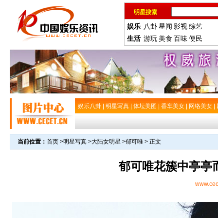
明星搜索
娱乐
八卦
星闻
影视
综艺
生活
游玩
美食
百味
便民
娱乐八卦
|
明星写真
|
体坛美图
|
香车美女
|
网络美女
|
当前位置：
首页
>
明星写真
>
大陆女明星
>
郁可唯
> 正文
郁可唯花簇中亭亭
www.cec