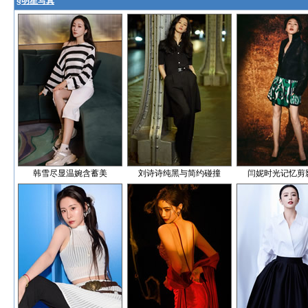
§
明星写真
韩雪尽显温婉含蓄美
刘诗诗纯黑与简约碰撞
闫妮时光记忆剪