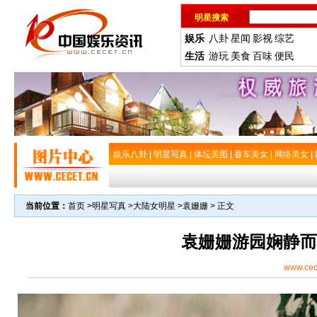
明星搜索
娱乐
八卦
星闻
影视
综艺
生活
游玩
美食
百味
便民
娱乐八卦
|
明星写真
|
体坛美图
|
香车美女
|
网络美女
|
当前位置：
首页
>
明星写真
>
大陆女明星
>
袁姗姗
> 正文
袁姗姗游园娴静而
www.cec