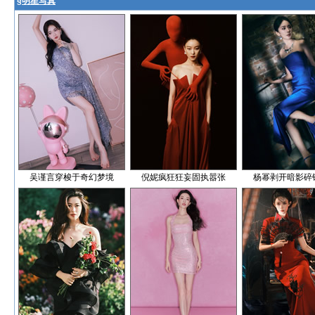
§
明星写真
吴谨言穿梭于奇幻梦境
倪妮疯狂狂妄固执嚣张
杨幂剥开暗影碎