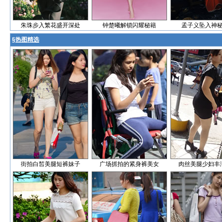
朱珠步入繁花盛开深处
钟楚曦解锁闪耀秘籍
孟子义坠入神
§
热图精选
街拍白皙美腿短裤妹子
广场抓拍的紧身裤美女
肉丝美腿少妇丰