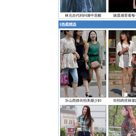
林允自代码纠缠中苏醒
姚晨感受着每
§
热图精选
乐山西路街拍美腿少妇
街拍肉丝袜坡