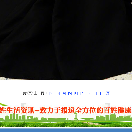
共9页: 上一页 1
[2]
[3]
[4]
[5]
[6]
[7]
[8]
[9]
下一页