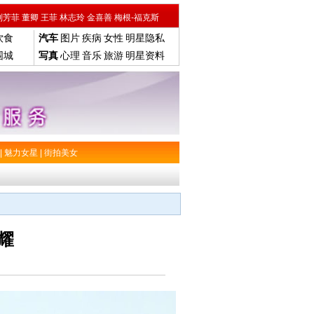
刘芳菲
董卿
王菲
林志玲
金喜善
梅根-福克斯
饮食
汽车
图片
疾病
女性
明星隐私
围城
写真
心理
音乐
旅游
明星资料
|
魅力女星
|
街拍美女
耀