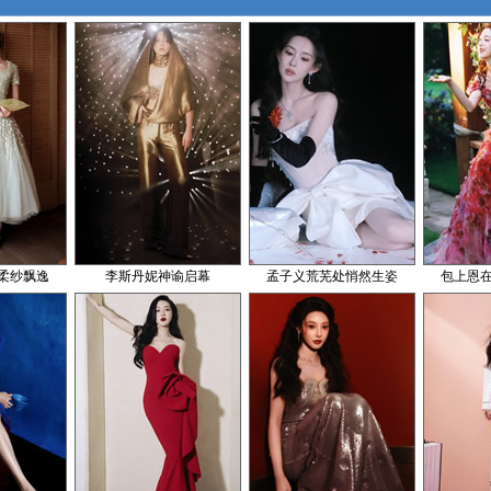
柔纱飘逸
李斯丹妮神谕启幕
孟子义荒芜处悄然生姿
包上恩