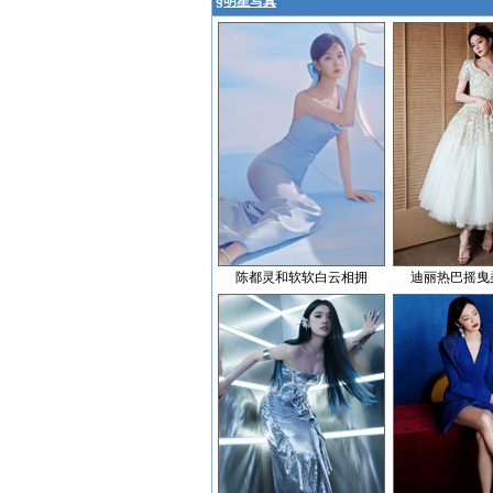
§
明星写真
陈都灵和软软白云相拥
迪丽热巴摇曳