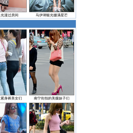
晨光漫过房间
马伊琍银光缀满星芒
组紧身裤美女们
南宁街拍的美腿妹子们