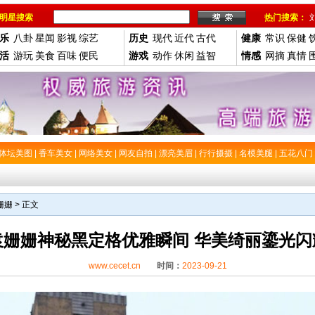
明星搜索
热门搜索：
乐
八卦
星闻
影视
综艺
历史
现代
近代
古代
健康
常识
保健
活
游玩
美食
百味
便民
游戏
动作
休闲
益智
情感
网摘
真情
体坛美图
|
香车美女
|
网络美女
|
网友自拍
|
漂亮美眉
|
行行摄摄
|
名模美腿
|
五花八门
姗姗
> 正文
袁姗姗神秘黑定格优雅瞬间 华美绮丽鎏光闪
www.cecet.cn
时间：
2023-09-21