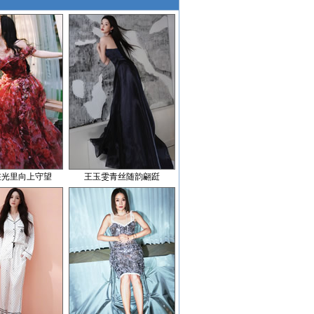
在光里向上守望
王玉雯青丝随韵翩跹