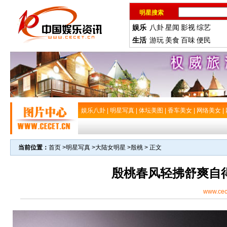
明星搜索
娱乐
八卦
星闻
影视
综艺
生活
游玩
美食
百味
便民
娱乐八卦
|
明星写真
|
体坛美图
|
香车美女
|
网络美女
|
当前位置：
首页
>
明星写真
>
大陆女明星
>
殷桃
> 正文
殷桃春风轻拂舒爽自
www.cec