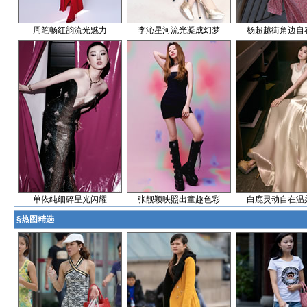
周笔畅红韵流光魅力
李沁星河流光凝成幻梦
杨超越街角边自
单依纯细碎星光闪耀
张靓颖映照出童趣色彩
白鹿灵动自在温
§
热图精选