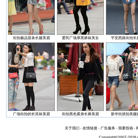
街拍极品苗条长腿美眉
爱民广场厚黑裤袜美女
平安西路街拍长
广场街拍的长筒袜美眉
街拍黑色紧身长裤美眉
新华街抓拍美腿
关于我们
-
友情链接
-
广告服务
-
我要投稿
-
Copyright©2007-2026