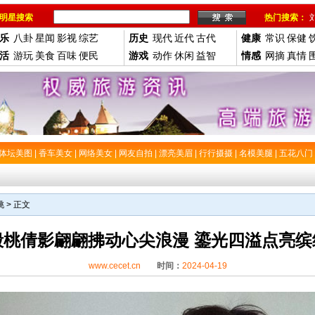
明星搜索
热门搜索：
乐
八卦
星闻
影视
综艺
历史
现代
近代
古代
健康
常识
保健
活
游玩
美食
百味
便民
游戏
动作
休闲
益智
情感
网摘
真情
体坛美图
|
香车美女
|
网络美女
|
网友自拍
|
漂亮美眉
|
行行摄摄
|
名模美腿
|
五花八门
桃
> 正文
殷桃倩影翩翩拂动心尖浪漫 鎏光四溢点亮缤
www.cecet.cn
时间：
2024-04-19