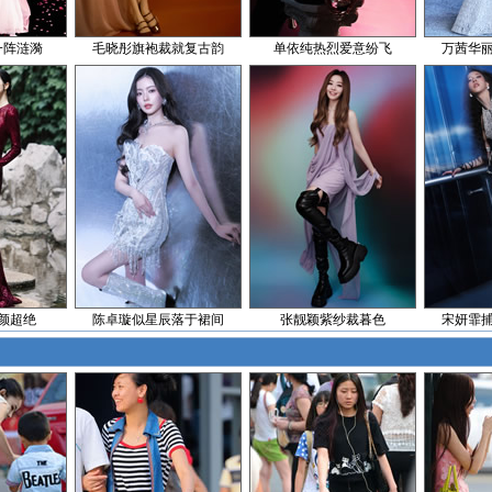
一阵涟漪
毛晓彤旗袍裁就复古韵
单依纯热烈爱意纷飞
万茜华
颜超绝
陈卓璇似星辰落于裙间
张靓颖紫纱裁暮色
宋妍霏