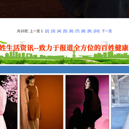
共10页: 上一页 1
[2]
[3]
[4]
[5]
[6]
[7]
[8]
[9]
[10]
下一页