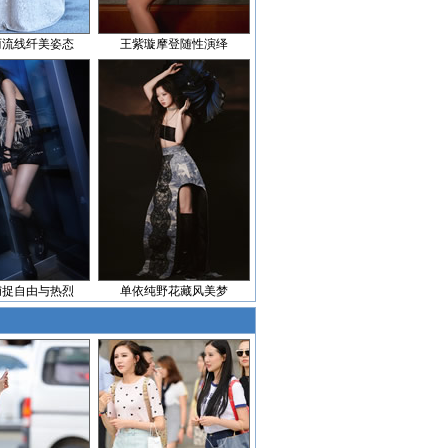
丽流线纤美姿态
王紫璇摩登随性演绎
捕捉自由与热烈
单依纯野花藏风美梦