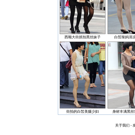
西顺大街抓拍黑丝妹子
白皙辣妈清
街拍的白皙美腿少妇
身材丰满黑丝
关于我们
-