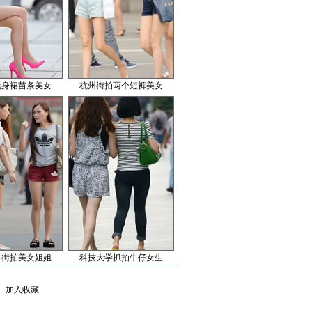
紧身裙苗条美女
杭州街拍两个短裤美女
路街拍美女姐姐
科技大学抓拍牛仔女生
-
加入收藏