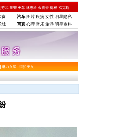
刘芳菲
董卿
王菲
林志玲
金喜善
梅根-福克斯
饮食
汽车
图片
疾病
女性
明星隐私
围城
写真
心理
音乐
旅游
明星资料
|
魅力女星
|
街拍美女
纷