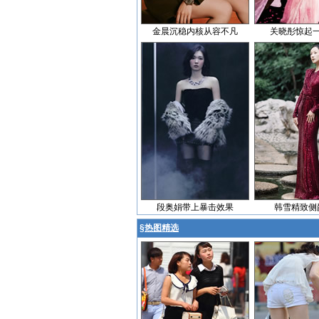
金晨沉稳内核从容不凡
关晓彤惊起
段奥娟带上暴击效果
韩雪精致侧
§
热图精选