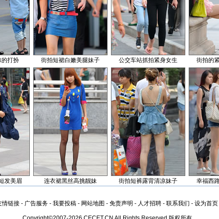
凉的打扮
街拍短裙白嫩美腿妹子
公交车站抓拍紧身女生
街拍的
短发美眉
连衣裙黑丝高挑靓妹
街拍短裤露背清凉妹子
幸福西
友情链接
-
广告服务
-
我要投稿
-
网站地图
-
免责声明
-
人才招聘
-
联系我们
-
设为首页
Copyright©2007-2026 CECET.CN All Rights Reserved 版权所有