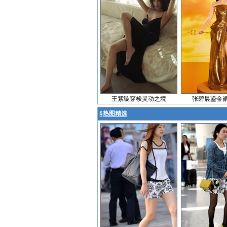
王紫璇穿梭灵动之境
张碧晨鎏金
§
热图精选