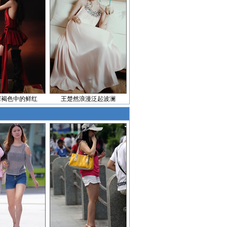
深褐色中的鲜红
王楚然浪漫泛起波澜