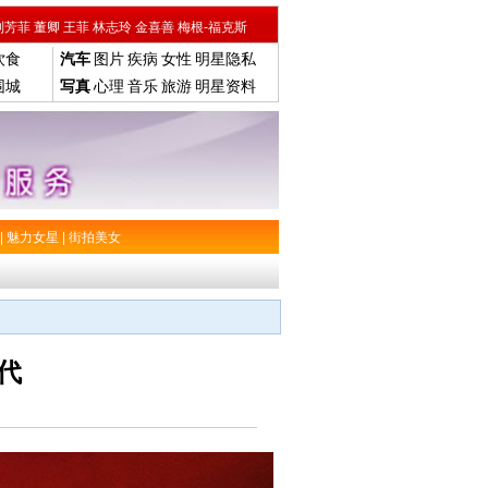
刘芳菲
董卿
王菲
林志玲
金喜善
梅根-福克斯
饮食
汽车
图片
疾病
女性
明星隐私
围城
写真
心理
音乐
旅游
明星资料
|
魅力女星
|
街拍美女
代