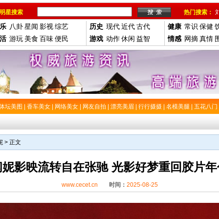
明星搜索
热门搜索：
乐
八卦
星闻
影视
综艺
历史
现代
近代
古代
健康
常识
保健
活
游玩
美食
百味
便民
游戏
动作
休闲
益智
情感
网摘
真情
体坛美图
|
香车美女
|
网络美女
|
网友自拍
|
漂亮美眉
|
行行摄摄
|
名模美腿
|
五花八门
妮
> 正文
闫妮影映流转自在张驰 光影好梦重回胶片年
www.cecet.cn
时间：
2025-08-25