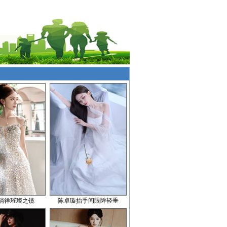
徜徉璀璨之镜
陈卓璇抬手间眼眸轻垂