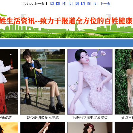
共9页: 上一页 1
[2]
[3]
[4]
[5]
[6]
[7]
[8]
[9]
下一页
一身皎洁
赵今麦切换多元灵感
毛晓彤花海中绽放温柔
吴谨言