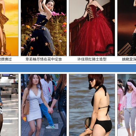
裙摆拂过
章若楠尽情在花中绽放
许佳琪红骑士造型
姚晓棠