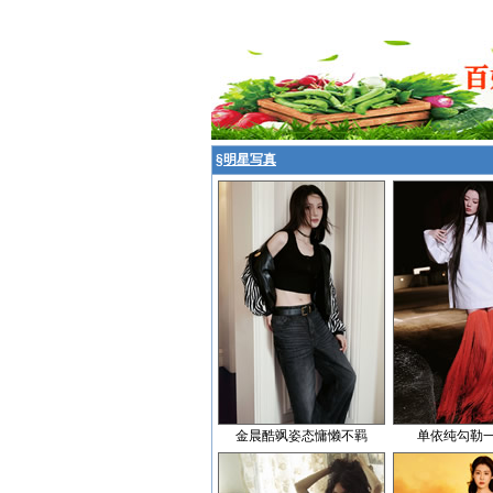
§
明星写真
金晨酷飒姿态慵懒不羁
单依纯勾勒