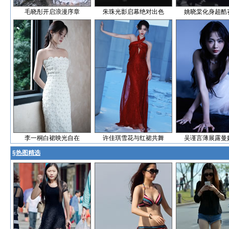
毛晓彤开启浪漫序章
朱珠光影启幕绝对出色
姚晓棠化身超酷
李一桐白裙映光自在
许佳琪雪花与红裙共舞
吴谨言薄展露曼
§
热图精选