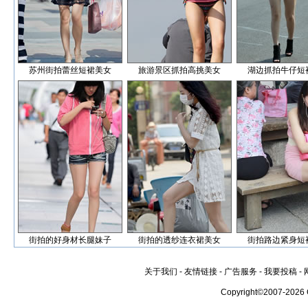
苏州街拍蕾丝短裙美女
旅游景区抓拍高挑美女
湖边抓拍牛仔短
街拍的好身材长腿妹子
街拍的透纱连衣裙美女
街拍路边紧身短
关于我们
-
友情链接
-
广告服务
-
我要投稿
-
Copyright©2007-2026