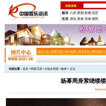
明星搜索
娱乐
八卦
星闻
影视
综艺
生活
游玩
美食
百味
便民
娱乐八卦
|
明星写真
|
体坛美图
|
香车美女
|
网络美女
|
当前位置：
首页
>
明星写真
>
大陆女明星
>
杨幂
> 正文
杨幂周身萦绕缕缕
www.cec