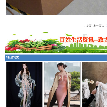
共9页: 上一页 1
[
§
明星写真