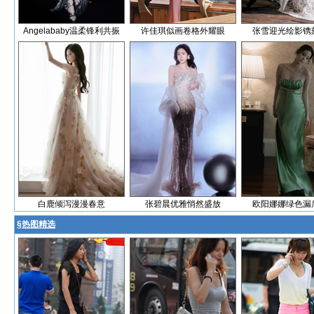
Angelababy温柔锋利共振
许佳琪似画卷格外耀眼
张雪迎光绘影镌
白鹿倾泻漫漫春意
张碧晨优雅悄然盛放
欧阳娜娜绿色漏
§
热图精选