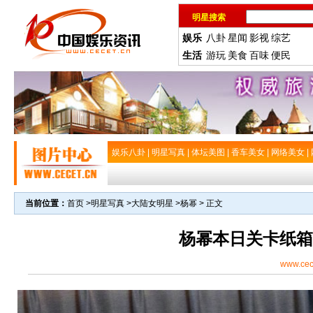
明星搜索
娱乐
八卦
星闻
影视
综艺
生活
游玩
美食
百味
便民
娱乐八卦
|
明星写真
|
体坛美图
|
香车美女
|
网络美女
|
当前位置：
首页
>
明星写真
>
大陆女明星
>
杨幂
> 正文
杨幂本日关卡纸箱
www.cec