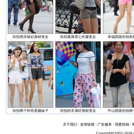
街拍黑丝袜好身材美女
街拍紧身背心长腿美女
幸福西路街拍热
街拍两个时尚美腿妹子
街拍的丰满好身材美女
中山西路街拍两
关于我们
-
友情链接
-
广告服务
-
我要投稿
-
Copyright©2007-2026