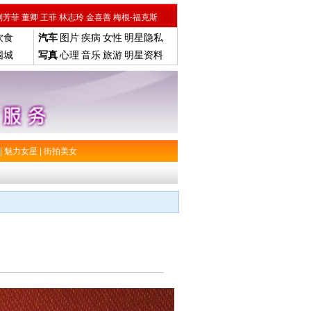
刘芳菲
董卿
王菲
林志玲
金喜善
梅根-福克斯
饮食
汽车
图片
疾病
女性
明星隐私
围城
写真
心理
音乐
旅游
明星资料
|
魅力女星
|
街拍美女