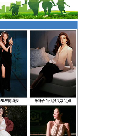
编织赛博绮梦
朱珠自信优雅灵动明媚