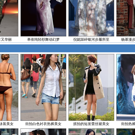
古又华丽
单依纯轻纱舞动幻梦
倪妮踩碎银河步履所至
杨幂漫
泳装美女
街拍白色衬衣热裤美女
抓拍的短发蕾丝裙美女
街拍热