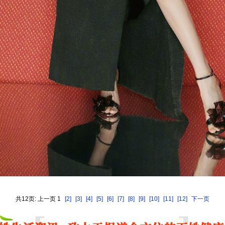
共12页: 上一页 1
[2]
[3]
[4]
[5]
[6]
[7]
[8]
[9]
[10]
[11]
[12]
下一页