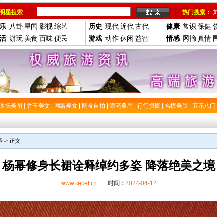
明星搜索
热门搜索：
乐
八卦
星闻
影视
综艺
历史
现代
近代
古代
健康
常识
保健
活
游玩
美食
百味
便民
游戏
动作
休闲
益智
情感
网摘
真情
体坛美图
|
香车美女
|
网络美女
|
网友自拍
|
漂亮美眉
|
行行摄摄
|
名模美腿
|
五花八门
幂
> 正文
杨幂修身长裙诠释绰约多姿 降落绝美之境
www.cecet.cn
时间：
2024-04-12