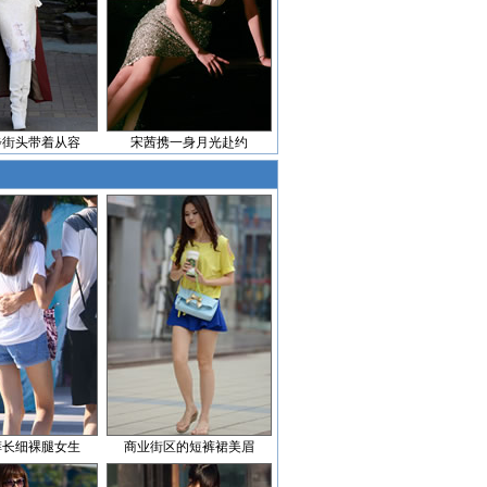
步街头带着从容
宋茜携一身月光赴约
裤长细裸腿女生
商业街区的短裤裙美眉