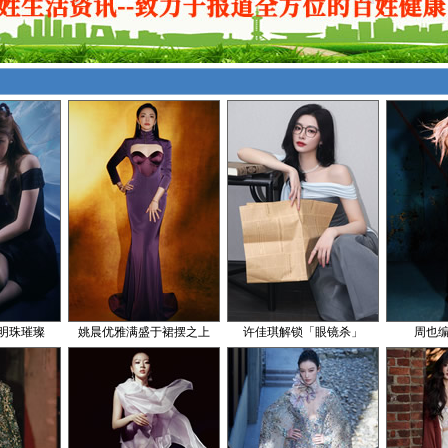
明珠璀璨
姚晨优雅满盛于裙摆之上
许佳琪解锁「眼镜杀」
周也