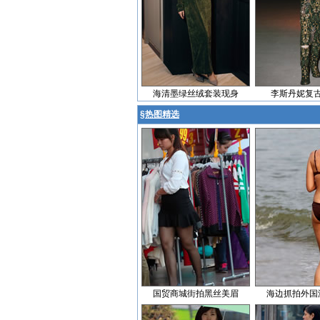
海清墨绿丝绒套装现身
李斯丹妮复
§
热图精选
国贸商城街拍黑丝美眉
海边抓拍外国