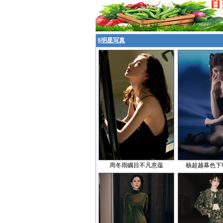
§
明星写真
周冬雨瞩目不凡意蕴
杨超越幕色下