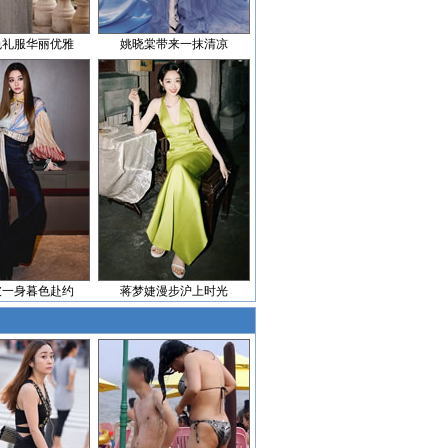
色礼服华丽优雅
姚晓棠带来一抹清凉
披一身暮色赴约
蒋梦婕漫步沪上时光