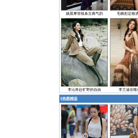
姚晨摩登线条古典气韵
毛晓彤定格
李沁奔赴旷野的自由
李兰迪在喀
§
热图精选