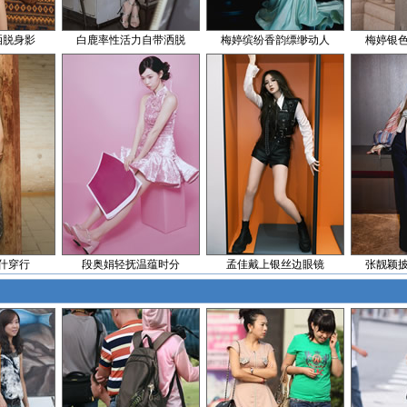
洒脱身影
白鹿率性活力自带洒脱
梅婷缤纷香韵缥缈动人
梅婷银
什穿行
段奥娟轻抚温蕴时分
孟佳戴上银丝边眼镜
张靓颖