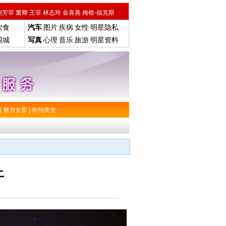
刘芳菲
董卿
王菲
林志玲
金喜善
梅根-福克斯
饮食
汽车
图片
疾病
女性
明星隐私
围城
写真
心理
音乐
旅游
明星资料
|
魅力女星
|
街拍美女
上