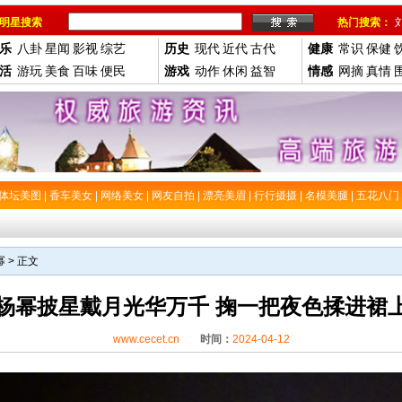
明星搜索
热门搜索：
乐
八卦
星闻
影视
综艺
历史
现代
近代
古代
健康
常识
保健
活
游玩
美食
百味
便民
游戏
动作
休闲
益智
情感
网摘
真情
体坛美图
|
香车美女
|
网络美女
|
网友自拍
|
漂亮美眉
|
行行摄摄
|
名模美腿
|
五花八门
幂
> 正文
杨幂披星戴月光华万千 掬一把夜色揉进裙
www.cecet.cn
时间：
2024-04-12