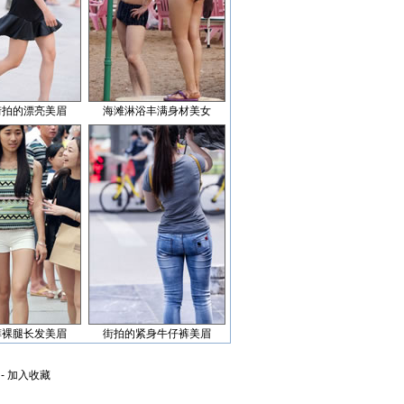
街拍的漂亮美眉
海滩淋浴丰满身材美女
裤裸腿长发美眉
街拍的紧身牛仔裤美眉
-
加入收藏