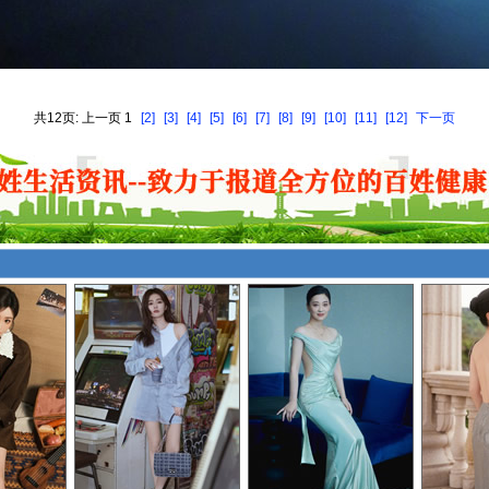
共12页: 上一页 1
[2]
[3]
[4]
[5]
[6]
[7]
[8]
[9]
[10]
[11]
[12]
下一页