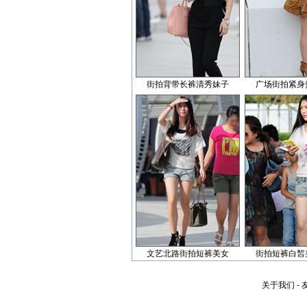
街拍背带长裤清秀妹子
广场街拍紧身
文艺北路街拍短裤美女
街拍短裤白皙
关于我们
-