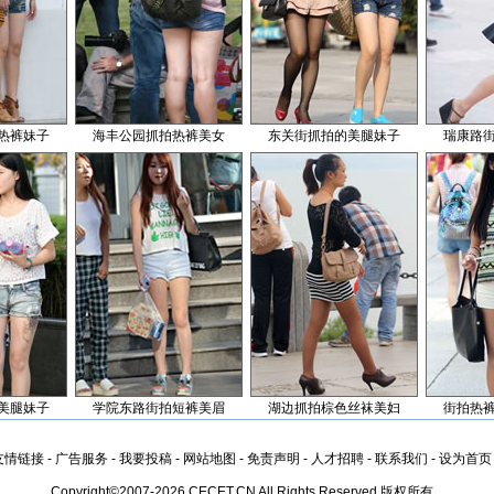
热裤妹子
海丰公园抓拍热裤美女
东关街抓拍的美腿妹子
瑞康路
美腿妹子
学院东路街拍短裤美眉
湖边抓拍棕色丝袜美妇
街拍热
友情链接
-
广告服务
-
我要投稿
-
网站地图
-
免责声明
-
人才招聘
-
联系我们
-
设为首页
Copyright©2007-2026 CECET.CN All Rights Reserved 版权所有