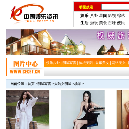
明星搜索
娱乐
八卦
星闻
影视
综艺
生活
游玩
美食
百味
便民
娱乐八卦
|
明星写真
|
体坛美图
|
香车美女
|
网络美女
|
当前位置：
首页
>
明星写真
>
大陆女明星
>
杨幂
>