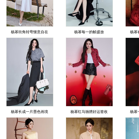
杨幂街角转弯惬意自在
杨幂每一的帧盛放
杨幂
杨幂长成一片墨色画境
杨幂红马驰骋好运签收
杨幂