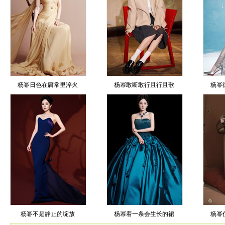
杨幂日色在庸常里淬火
杨幂敢断敢行且行且歌
杨幂
杨幂不是静止的绽放
杨幂着一条会生长的裙
杨幂