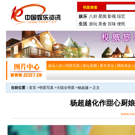
明星搜索
娱乐
八卦
星闻
影视
综艺
生活
游玩
美食
百味
便民
娱乐八卦
|
明星写真
|
体坛美图
|
香车美女
|
网络美女
|
当前位置：
首页
>
明星写真
>
大陆女明星
>
杨超越
> 正文
杨超越化作甜心厨娘
www.cec