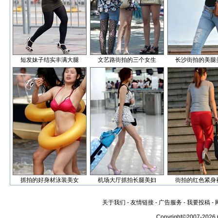
短发妹子结实丰满大腿
文艺路街拍的三个女生
长沙街拍的美腿
抓拍的好身材泳装美女
机场大厅抓拍长腿美妇
街拍的红色紧身
关于我们
-
友情链接
-
广告服务
-
我要投稿
-
Copyright©2007-2026