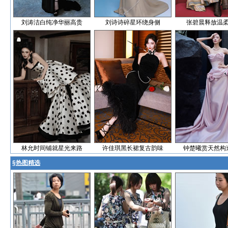
刘涛洁白纯净华丽高贵
刘诗诗碎星环绕身侧
张碧晨释放温
林允时间铺就星光来路
许佳琪黑长裙复古韵味
钟楚曦赏天然构
§
热图精选