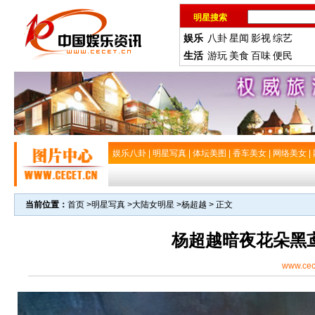
明星搜索
娱乐
八卦
星闻
影视
综艺
生活
游玩
美食
百味
便民
娱乐八卦
|
明星写真
|
体坛美图
|
香车美女
|
网络美女
|
当前位置：
首页
>
明星写真
>
大陆女明星
>
杨超越
> 正文
杨超越暗夜花朵黑
www.cec