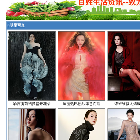
§
明星写真
喻言胸前裙摆盛开花朵
迪丽热巴热烈肆意而活
谭维维似火焰