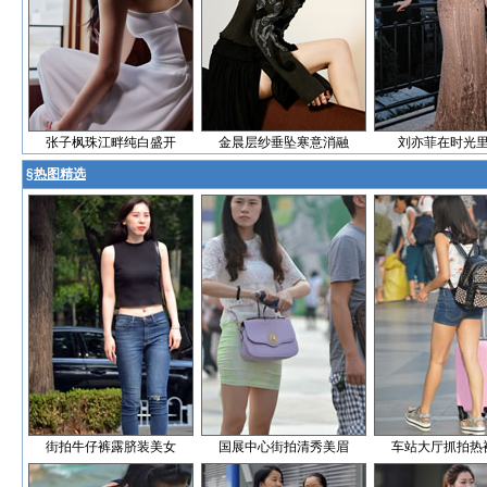
张子枫珠江畔纯白盛开
金晨层纱垂坠寒意消融
刘亦菲在时光
§
热图精选
街拍牛仔裤露脐装美女
国展中心街拍清秀美眉
车站大厅抓拍热