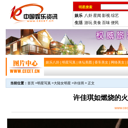
明星搜索
娱乐
八卦
星闻
影视
综艺
生活
游玩
美食
百味
便民
娱乐八卦
|
明星写真
|
体坛美图
|
香车美女
|
网络美女
|
当前位置：
首页
>
明星写真
>
大陆女明星
>
许佳琪
> 正文
许佳琪如燃烧的火
www.cec