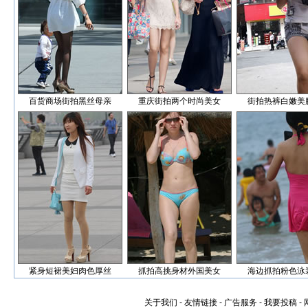
百货商场街拍黑丝母亲
重庆街拍两个时尚美女
街拍热裤白嫩美
紧身短裙美妇肉色厚丝
抓拍高挑身材外国美女
海边抓拍粉色泳
关于我们
-
友情链接
-
广告服务
-
我要投稿
-