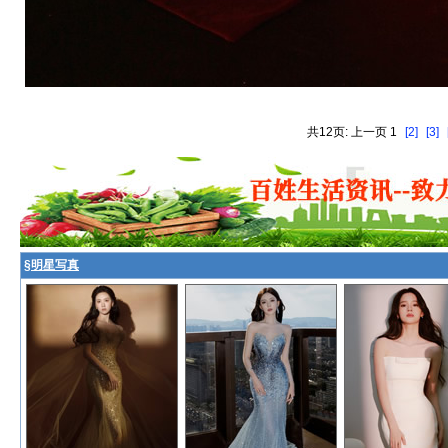
共12页: 上一页 1
[2]
[3]
§
明星写真