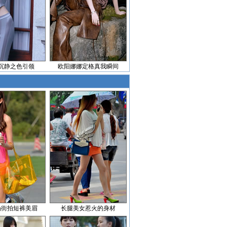
沉静之色引领
欧阳娜娜定格真我瞬间
场街拍短裤美眉
长腿美女惹火的身材