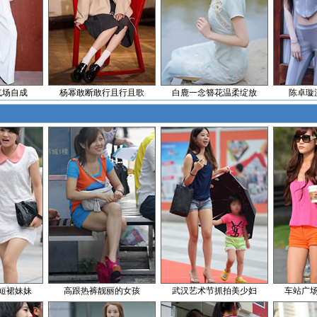
气场自成
杨幂敢断敢行且行且歌
白鹿一念簪花温柔绽放
陈卓璇
短裙妹妹
高跟热裤靓丽的女孩
武汉艺术节抓拍美少妇
车站广