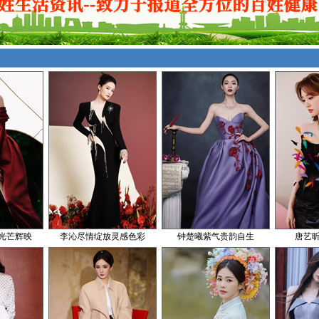
光芒辉映
李沁尽情绽放灵感色彩
钟楚曦紫气贵韵自生
唐艺