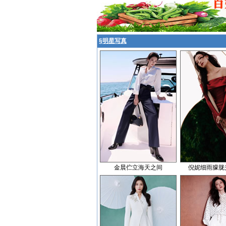
§
明星写真
金晨伫立海天之间
倪妮细雨朦胧