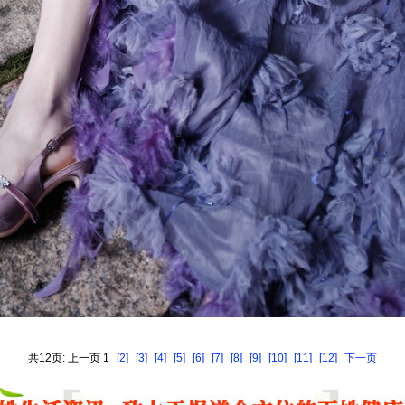
共12页: 上一页 1
[2]
[3]
[4]
[5]
[6]
[7]
[8]
[9]
[10]
[11]
[12]
下一页