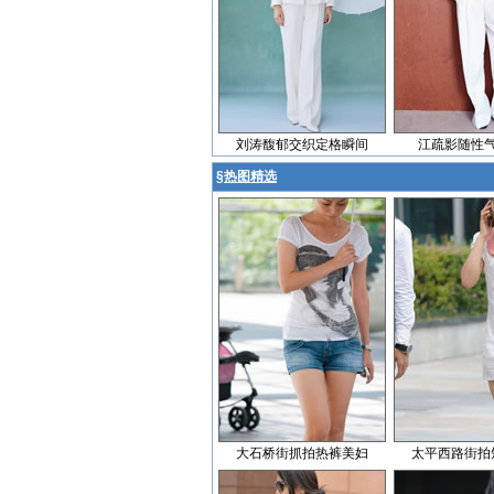
刘涛馥郁交织定格瞬间
江疏影随性
§
热图精选
大石桥街抓拍热裤美妇
太平西路街拍