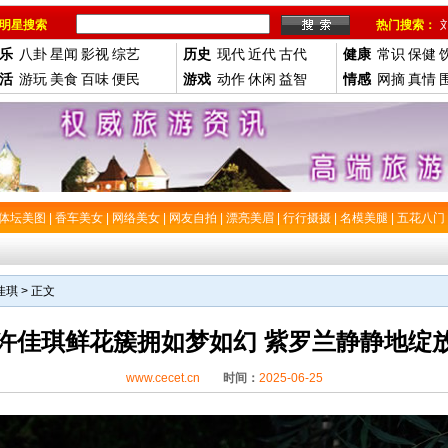
明星搜索
热门搜索：
乐
八卦
星闻
影视
综艺
历史
现代
近代
古代
健康
常识
保健
活
游玩
美食
百味
便民
游戏
动作
休闲
益智
情感
网摘
真情
体坛美图
|
香车美女
|
网络美女
|
网友自拍
|
漂亮美眉
|
行行摄摄
|
名模美腿
|
五花八门
佳琪
> 正文
许佳琪鲜花簇拥如梦如幻 紫罗兰静静地绽
www.cecet.cn
时间：
2025-06-25