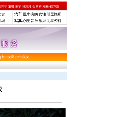
刘芳菲
董卿
王菲
林志玲
金喜善
梅根-福克斯
饮食
汽车
图片
疾病
女性
明星隐私
围城
写真
心理
音乐
旅游
明星资料
|
魅力女星
|
街拍美女
放