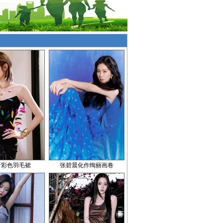
昕彩色羽毛裙
张碧晨化作绚丽画卷