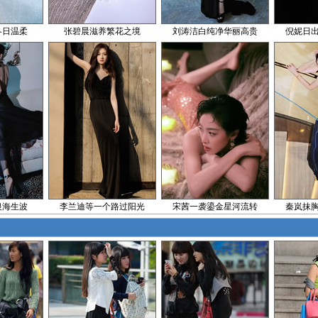
冬日温柔
张碧晨滋养繁花之境
刘涛洁白纯净华丽高贵
倪妮日
银海生波
李兰迪等一个路过阳光
宋茜一袭鎏金星河流转
秦岚抹