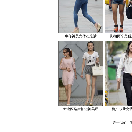
牛仔裤美女体态饱满
街拍两个美腿
新建西路街拍短裤美眉
街拍职业套
关于我们
-