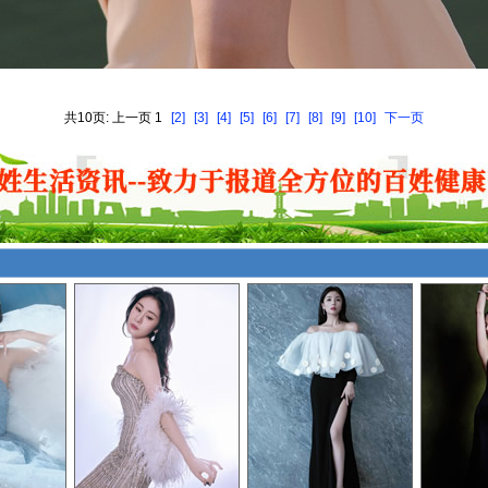
共10页: 上一页 1
[2]
[3]
[4]
[5]
[6]
[7]
[8]
[9]
[10]
下一页