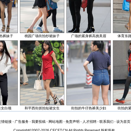
热裤妹子
桃园广场街拍纱裙妹子
广场的紧身裤高挑美眉
体育东
装女白领
和平西街抓拍短裙女生
街拍的牛仔热裤美少妇
街拍的
友情链接
-
广告服务
-
我要投稿
-
网站地图
-
免责声明
-
人才招聘
-
联系我们
-
设为首页
Copyright©2007-2026 CECET.CN All Rights Reserved 版权所有