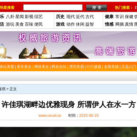
明星搜索
热门搜索：
乐
八卦
星闻
影视
综艺
历史
现代
近代
古代
健康
常识
保健
活
游玩
美食
百味
便民
游戏
动作
休闲
益智
情感
网摘
真情
体坛美图
|
香车美女
|
网络美女
|
网友自拍
|
漂亮美眉
|
行行摄摄
|
名模美腿
|
五花八门
佳琪
> 正文
许佳琪湖畔边优雅现身 所谓伊人在水一方
www.cecet.cn
时间：
2025-06-25