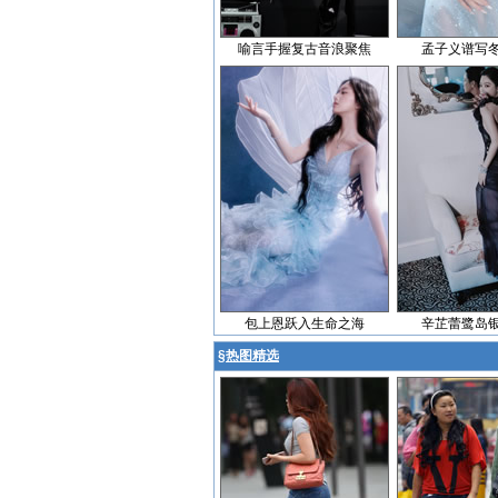
喻言手握复古音浪聚焦
孟子义谱写
包上恩跃入生命之海
辛芷蕾鹭岛
§
热图精选