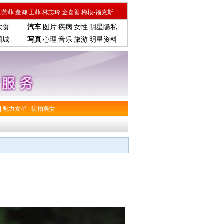
刘芳菲
董卿
王菲
林志玲
金喜善
梅根-福克斯
饮食
汽车
图片
疾病
女性
明星隐私
围城
写真
心理
音乐
旅游
明星资料
|
魅力女星
|
街拍美女