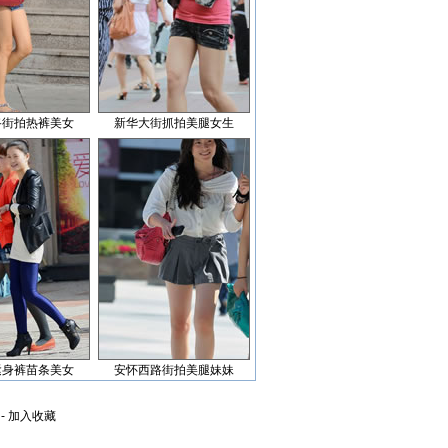
路街拍热裤美女
新华大街抓拍美腿女生
紧身裤苗条美女
安怀西路街拍美腿妹妹
-
加入收藏