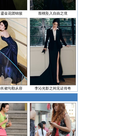
出鎏金花团锦簇
殷桃坠入自由之境
胸长裙勾勒从容
李沁光影之间见证传奇