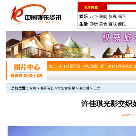
明星搜索
娱乐
八卦
星闻
影视
综艺
生活
游玩
美食
百味
便民
娱乐八卦
|
明星写真
|
体坛美图
|
香车美女
|
网络美女
|
当前位置：
首页
>
明星写真
>
大陆女明星
>
许佳琪
> 正文
许佳琪光影交织
www.cec