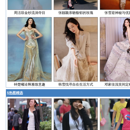
周洁琼金纱流淌夺目
张靓颖亲吻馥郁的玫瑰
张雪迎神秘与优
钟楚曦诠释雅致意趣
韩雪找寻自在生活方式
邓家佳浅笑间定
§
热图精选