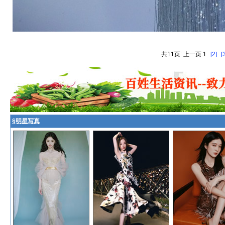
共11页: 上一页 1
[2]
[
§
明星写真