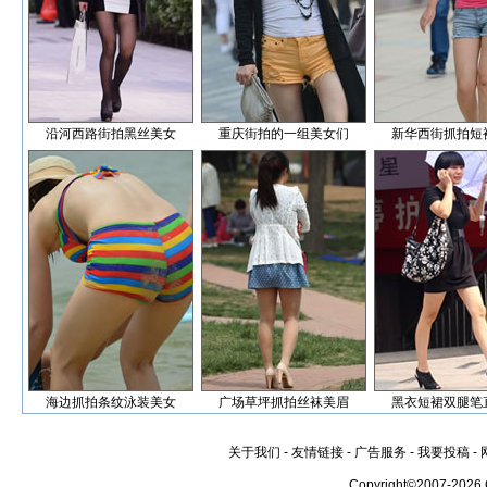
沿河西路街拍黑丝美女
重庆街拍的一组美女们
新华西街抓拍短
海边抓拍条纹泳装美女
广场草坪抓拍丝袜美眉
黑衣短裙双腿笔
关于我们
-
友情链接
-
广告服务
-
我要投稿
-
Copyright©2007-2026