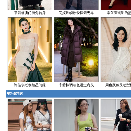
章若楠澳门街角转身
闫妮逐帧热爱探索无界
辛芷蕾光影为
许佳琪璀璨如星闪耀
宋茜棕调暮色漫过肩头
周也跃然灵动型
§
热图精选