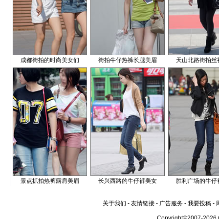
成都街拍的时尚美女们
街拍牛仔热裤长腿美眉
天山北路街拍丝
景点抓拍热裤露肩美眉
长兴西路的牛仔裤美女
胜利广场的牛仔
关于我们
-
友情链接
-
广告服务
-
我要投稿
-
Copyright©2007-2026