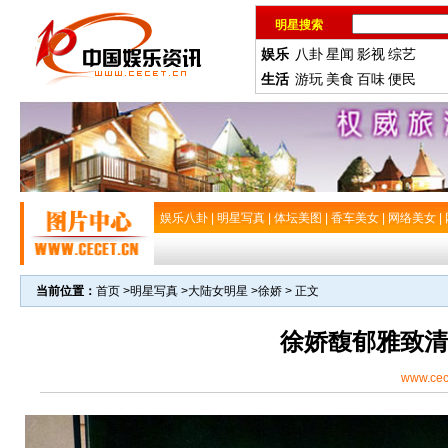
明星搜索
娱乐
八卦
星闻
影视
综艺
生活
游玩
美食
百味
便民
娱乐八卦
|
明星写真
|
体坛美图
|
香车美女
|
网络美女
|
当前位置：
首页
>
明星写真
>
大陆女明星
>
徐娇
> 正文
徐娇馥郁雅致清
www.cec