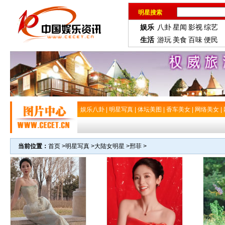
明星搜索
娱乐
八卦
星闻
影视
综艺
生活
游玩
美食
百味
便民
娱乐八卦
|
明星写真
|
体坛美图
|
香车美女
|
网络美女
|
当前位置：
首页
>
明星写真
>
大陆女明星
>
邢菲
>