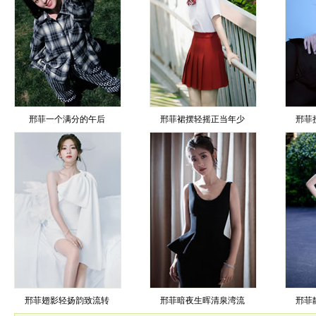
邢菲一个满分的午后
邢菲裙摆轻摇正当年少
邢菲
邢菲翅影轻扬韵致流转
邢菲暗夜生晖清泉湾流
邢菲