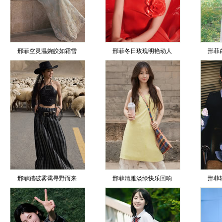
邢菲空灵温婉皎如霜雪
邢菲冬日玫瑰明艳动人
邢菲
邢菲踏破雾霭寻野而来
邢菲清雅淡绿快乐回响
邢菲