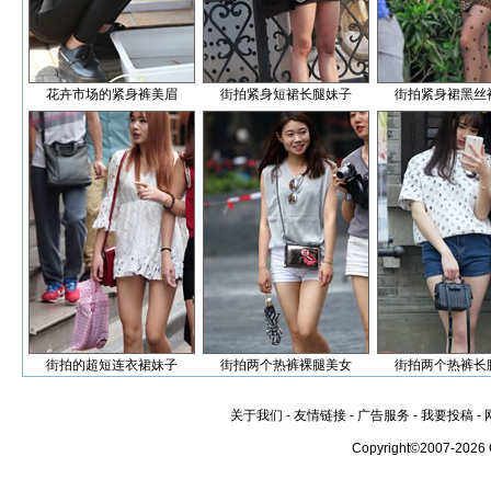
花卉市场的紧身裤美眉
街拍紧身短裙长腿妹子
街拍紧身裙黑丝
街拍的超短连衣裙妹子
街拍两个热裤裸腿美女
街拍两个热裤长
关于我们
-
友情链接
-
广告服务
-
我要投稿
-
Copyright©2007-2026