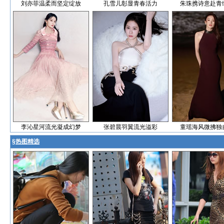
刘亦菲温柔而坚定绽放
孔雪儿彰显青春活力
朱珠携诗意赴青
李沁星河流光凝成幻梦
张碧晨羽翼流光溢彩
童瑶海风微拂独
§
热图精选