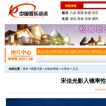
明星搜索
娱乐
八卦
星闻
影视
综艺
生活
游玩
美食
百味
便民
娱乐八卦
|
明星写真
|
体坛美图
|
香车美女
|
网络美女
|
当前位置：
首页
>
明星写真
>
大陆女明星
>
小宋佳
> 正文
宋佳光影入镜率性
www.cec