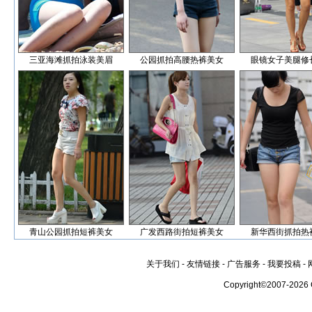
三亚海滩抓拍泳装美眉
公园抓拍高腰热裤美女
眼镜女子美腿修
青山公园抓拍短裤美女
广发西路街拍短裤美女
新华西街抓拍热
关于我们
-
友情链接
-
广告服务
-
我要投稿
-
Copyright©2007-2026