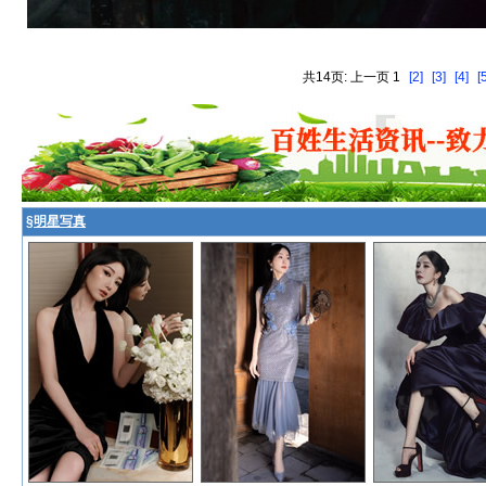
共14页: 上一页 1
[2]
[3]
[4]
[
§
明星写真