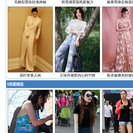
毛晓彤黑玫轻曳神秘
韩雪感受国风新魅力
杨幂周身定格迎
高叶穿香入画
王珞丹感受内心的宁静
陈卓璇裸色纱裙
§
热图精选