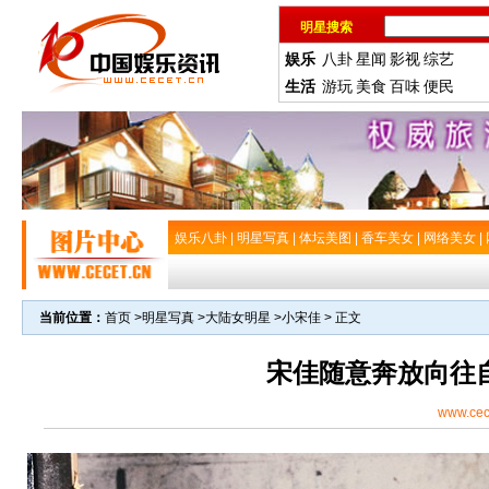
明星搜索
娱乐
八卦
星闻
影视
综艺
生活
游玩
美食
百味
便民
娱乐八卦
|
明星写真
|
体坛美图
|
香车美女
|
网络美女
|
当前位置：
首页
>
明星写真
>
大陆女明星
>
小宋佳
> 正文
宋佳随意奔放向往
www.cec