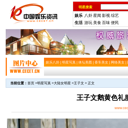
明星搜索
娱乐
八卦
星闻
影视
综艺
生活
游玩
美食
百味
便民
娱乐八卦
|
明星写真
|
体坛美图
|
香车美女
|
网络美女
|
当前位置：
首页
>
明星写真
>
大陆女明星
>
王子文
> 正文
王子文鹅黄色礼
www.cec