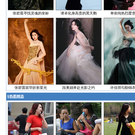
张碧晨寻找灵魂的坐标
谭卓化身高贵的黑天鹅
单依纯热烈爱
张碧晨箭羽折射星光
段奥娟奔赴光影之约
许佳琪勾勒锦
§
热图精选