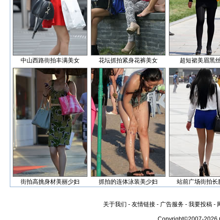
中山西路街拍丰满美女
花坛抓拍紧身花裤美女
超短裙美眉黑
街拍高挑身材美丽少妇
抓拍的连体泳装美少妇
站前广场街拍长
关于我们
-
友情链接
-
广告服务
-
我要投稿
-
Copyright©2007-2026