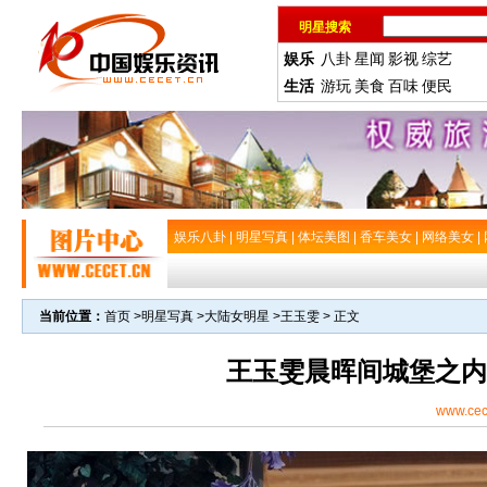
明星搜索
娱乐
八卦
星闻
影视
综艺
生活
游玩
美食
百味
便民
娱乐八卦
|
明星写真
|
体坛美图
|
香车美女
|
网络美女
|
当前位置：
首页
>
明星写真
>
大陆女明星
>
王玉雯
> 正文
王玉雯晨晖间城堡之内
www.cec