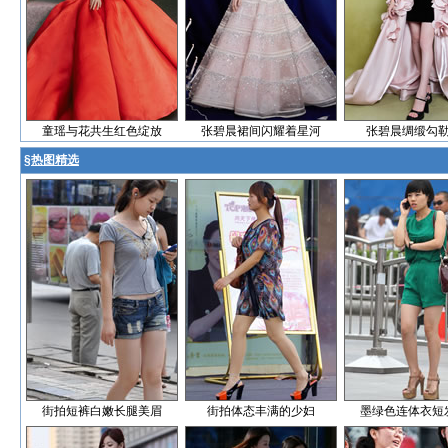
童瑶与花共生红色绽放
张碧晨裙间闪耀着星河
张碧晨绸缎勾
§
热图精选
街拍短裤白嫩长腿美眉
街拍体态丰满的少妇
墨绿色连体衣短