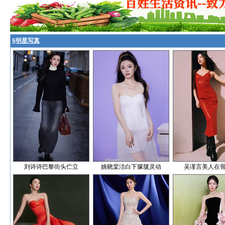
§
明星写真
刘诗诗巴黎街头伫立
姚晓棠洁白下朦胧灵动
吴谨言美人在