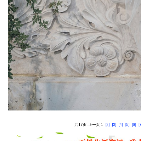
共17页: 上一页 1
[2]
[3]
[4]
[5]
[6]
[