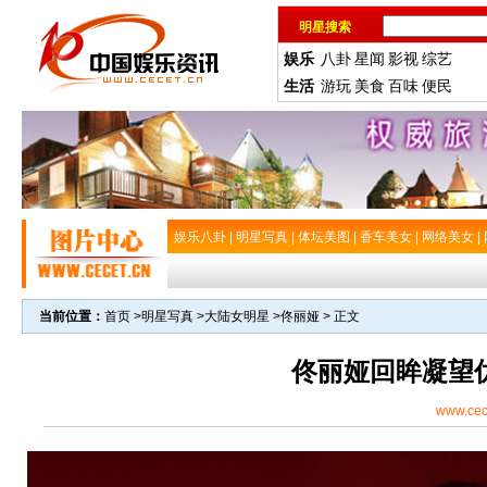
明星搜索
娱乐
八卦
星闻
影视
综艺
生活
游玩
美食
百味
便民
娱乐八卦
|
明星写真
|
体坛美图
|
香车美女
|
网络美女
|
当前位置：
首页
>
明星写真
>
大陆女明星
>
佟丽娅
> 正文
佟丽娅回眸凝望
www.cec