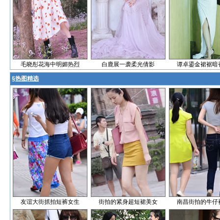
毛晓彤花海中明媚热烈
白鹿展一袭柔光倩影
谭卓鎏金裙裾暗
§
热图精选
友谊大街抓拍短裤女生
街拍的紧身超短裙美女
南昌街拍的牛仔