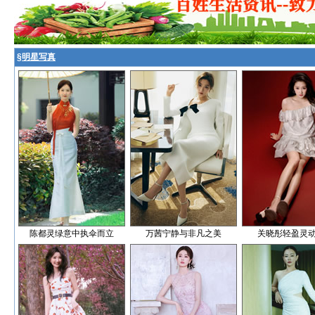
§
明星写真
陈都灵绿意中执伞而立
万茜宁静与非凡之美
关晓彤轻盈灵