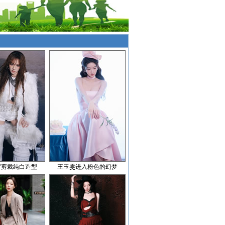
厉剪裁纯白造型
王玉雯进入粉色的幻梦