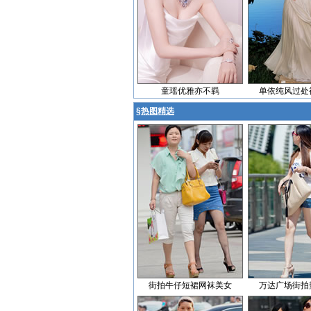
童瑶优雅亦不羁
单依纯风过处
§
热图精选
街拍牛仔短裙网袜美女
万达广场街拍