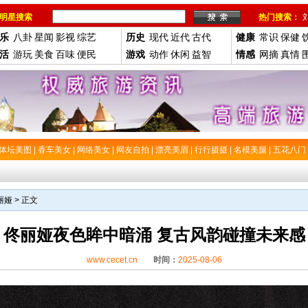
明星搜索
热门搜索：
乐
八卦
星闻
影视
综艺
历史
现代
近代
古代
健康
常识
保健
活
游玩
美食
百味
便民
游戏
动作
休闲
益智
情感
网摘
真情
体坛美图
|
香车美女
|
网络美女
|
网友自拍
|
漂亮美眉
|
行行摄摄
|
名模美腿
|
五花八门
丽娅
> 正文
佟丽娅夜色眸中暗涌 复古风韵碰撞未来感
www.cecet.cn
时间：
2025-08-06