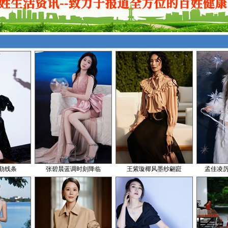
勒线条
张碧晨蓝调时刻降临
王紫璇椰风墨纱翩跹
孟佳凌