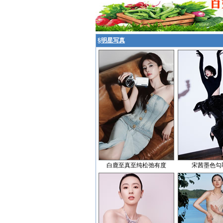
§
明星写真
白鹿至真至纯松弛有度
宋茜墨色勾