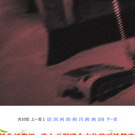
共10页: 上一页 1
[2]
[3]
[4]
[5]
[6]
[7]
[8]
[9]
[10]
下一页