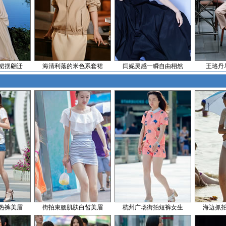
裙摆翩迁
海清利落的米色系套裙
闫妮灵感一瞬自由栩然
王珞丹
热裤美眉
街拍束腰肌肤白皙美眉
杭州广场街拍短裤女生
海边抓