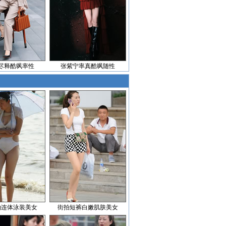
尽释酷飒率性
张紫宁率真酷飒随性
拍连体泳装美女
街拍短裤白嫩肌肤美女