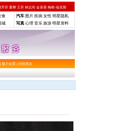
刘芳菲
董卿
王菲
林志玲
金喜善
梅根-福克斯
饮食
汽车
图片
疾病
女性
明星隐私
围城
写真
心理
音乐
旅游
明星资料
|
魅力女星
|
街拍美女