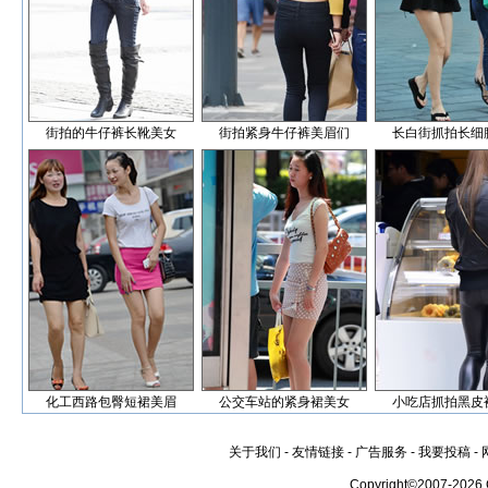
街拍的牛仔裤长靴美女
街拍紧身牛仔裤美眉们
长白街抓拍长细
化工西路包臀短裙美眉
公交车站的紧身裙美女
小吃店抓拍黑皮
关于我们
-
友情链接
-
广告服务
-
我要投稿
-
Copyright©2007-2026