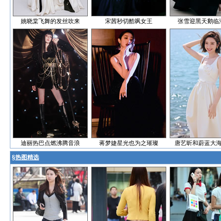
姚晓棠飞舞的发丝吹来
宋茜秒切酷飒女王
张雪迎黑天鹅临
迪丽热巴点燃沸腾音浪
蒋梦婕星光也为之璀璨
唐艺昕和蔚蓝大
§
热图精选