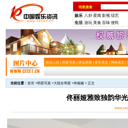
明星搜索
娱乐
八卦
星闻
影视
综艺
生活
游玩
美食
百味
便民
娱乐八卦
|
明星写真
|
体坛美图
|
香车美女
|
网络美女
|
当前位置：
首页
>
明星写真
>
大陆女明星
>
佟丽娅
> 正文
佟丽娅雅致独韵华光
www.cec