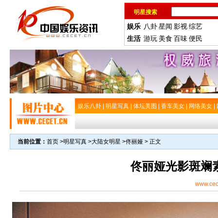
明星搜索
娱乐
八卦
星闻
影视
综艺
生活
游玩
美食
百味
便民
娱乐八卦
|
明星写真
|
体坛美图
|
香车美女
|
网络美女
|
当前位置：
首页
>
明星写真
>
大陆女明星
>
佟丽娅
> 正文
佟丽娅光影斑斓
www.cec