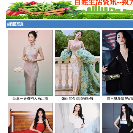
§
明星写真
白鹿一身旗袍入画江南
张碧晨金缕绕身轻舞
喻言魅夜缎光幻