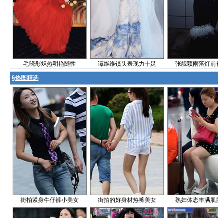
毛晓彤炽热明艳随性
谭维维镜头表现力十足
张靓颖雨落灯前
§
热图精选
街拍紧身牛仔裤小美女
街拍的好身材热裤美女
熟妇体态丰满肌