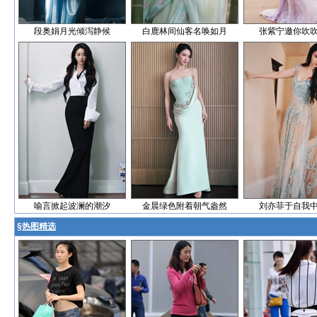
段奥娟月光倾泻静候
白鹿林间仙客名唤如月
张紫宁邀你吹
喻言掀起波澜的潮汐
金晨绿色附着朝气盎然
刘亦菲于自我
§
热图精选