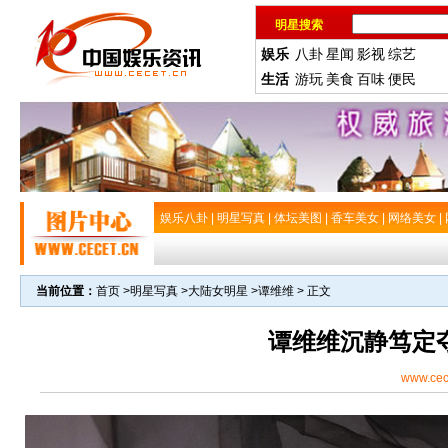
明星搜索
娱乐
八卦
星闻
影视
综艺
生活
游玩
美食
百味
便民
娱乐八卦
|
明星写真
|
体坛美图
|
香车美女
|
网络美女
|
当前位置：
首页
>
明星写真
>
大陆女明星
>
谭维维
> 正文
谭维维沉静笃定
www.cec