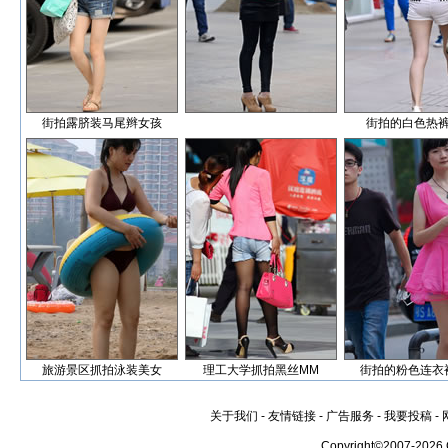
街拍露脐装马尾辫女孩
街拍的白色热
旅游景区抓拍泳装美女
理工大学抓拍黑丝MM
街拍的粉色连衣
关于我们
-
友情链接
-
广告服务
-
我要投稿
-
Copyright©2007-2026