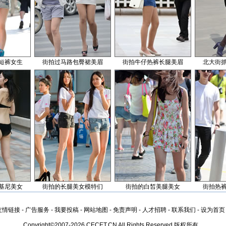
短裤女生
街拍过马路包臀裙美眉
街拍牛仔热裤长腿美眉
北大街
基尼美女
街拍的长腿美女模特们
街拍的白皙美腿美女
街拍热
友情链接
-
广告服务
-
我要投稿
-
网站地图
-
免责声明
-
人才招聘
-
联系我们
-
设为首页
Copyright©2007-2026 CECET.CN All Rights Reserved 版权所有