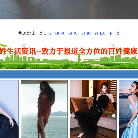
共10页: 上一页 1
[2]
[3]
[4]
[5]
[6]
[7]
[8]
[9]
[10]
下一页