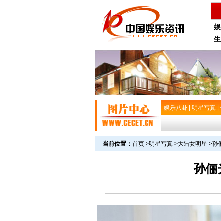
娱
生
娱乐八卦
|
明星写真
|
当前位置：
首页
>
明星写真
>
大陆女明星
>
孙
孙俪