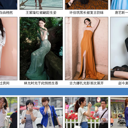
自由栩然
王紫璇红裙翩跹生姿
许佳琪黑长裙复古韵味
唐艺昕
过房间
林允时光于此悄然生香
古力娜扎光影渐次展开
赵今