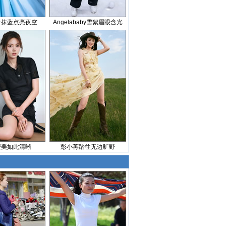
一抹蓝点亮夜空
Angelababy雪絮眉眼含光
麦美如此清晰
彭小苒踏往无边旷野