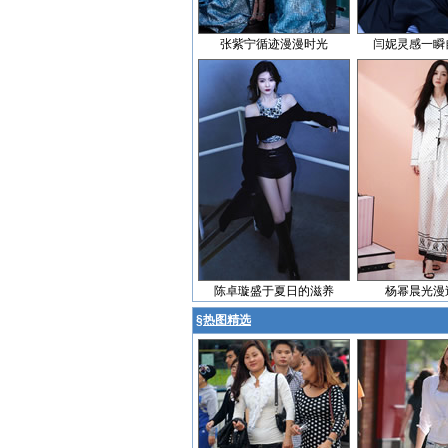
张紫宁循迹漫漫时光
闫妮灵感一瞬
陈卓璇盛于夏日的滋养
杨幂晨光漫
§
热图精选