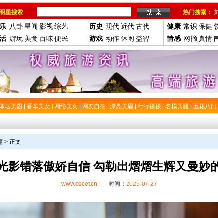
明星搜索
热门搜索：
乐
八卦
星闻
影视
综艺
历史
现代
近代
古代
健康
常识
保健
活
游玩
美食
百味
便民
游戏
动作
休闲
益智
情感
网摘
真情
体坛美图
|
香车美女
|
网络美女
|
网友自拍
|
漂亮美眉
|
行行摄摄
|
名模美腿
|
五花八门
俪
> 正文
光影错落傲娇自信 勾勒出熠熠生辉又曼妙
www.cecet.cn
时间：
2025-07-27