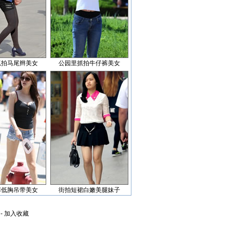
抓拍马尾辫美女
公园里抓拍牛仔裤美女
裤低胸吊带美女
街拍短裙白嫩美腿妹子
-
加入收藏