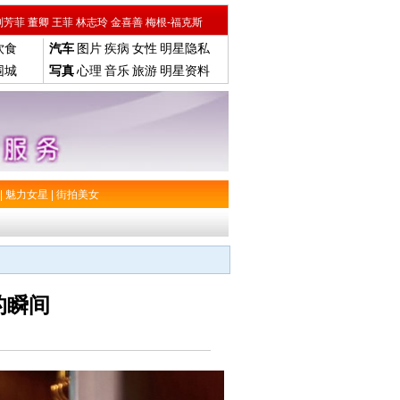
刘芳菲
董卿
王菲
林志玲
金喜善
梅根-福克斯
饮食
汽车
图片
疾病
女性
明星隐私
围城
写真
心理
音乐
旅游
明星资料
|
魅力女星
|
街拍美女
的瞬间