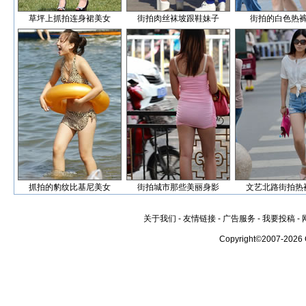
草坪上抓拍连身裙美女
街拍肉丝袜坡跟鞋妹子
街拍的白色热
抓拍的豹纹比基尼美女
街拍城市那些美丽身影
文艺北路街拍热
关于我们
-
友情链接
-
广告服务
-
我要投稿
-
Copyright©2007-2026