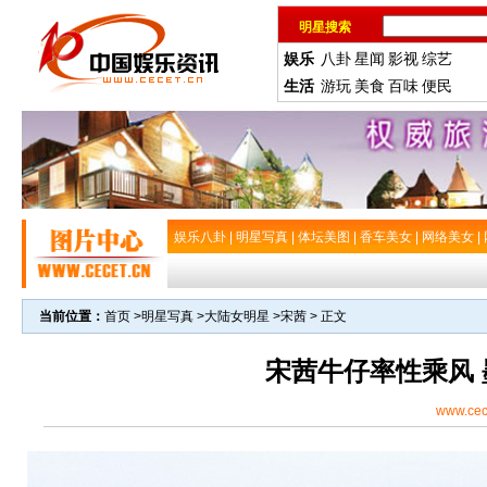
明星搜索
娱乐
八卦
星闻
影视
综艺
生活
游玩
美食
百味
便民
娱乐八卦
|
明星写真
|
体坛美图
|
香车美女
|
网络美女
|
当前位置：
首页
>
明星写真
>
大陆女明星
>
宋茜
> 正文
宋茜牛仔率性乘风
www.cec