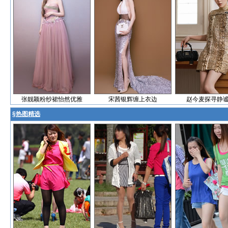
张靓颖粉纱裙怡然优雅
宋茜银辉缠上衣边
赵今麦探寻静
§
热图精选