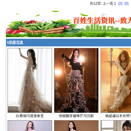
共12页: 上一页 1
[2]
[3]
§
明星写真
白鹿倾泻漫漫春意
张靓颖穿越锋芒与沉默
杨超越以长剑劈