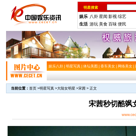
明星搜索
娱乐
八卦
星闻
影视
综艺
生活
游玩
美食
百味
便民
娱乐八卦
|
明星写真
|
体坛美图
|
香车美女
|
网络美女
|
当前位置：
首页
>
明星写真
>
大陆女明星
>
宋茜
> 正文
宋茜秒切酷飒
www.cec