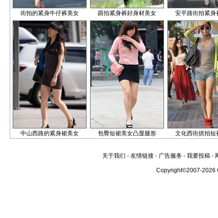
街拍的紧身牛仔裤美女
跟拍紧身裤好身材美女
安平路街拍紧身
中山西路的紧身裙美女
包臀短裙美女凸显腿形
文化西街抓拍短
关于我们
-
友情链接
-
广告服务
-
我要投稿
-
Copyright©2007-2026