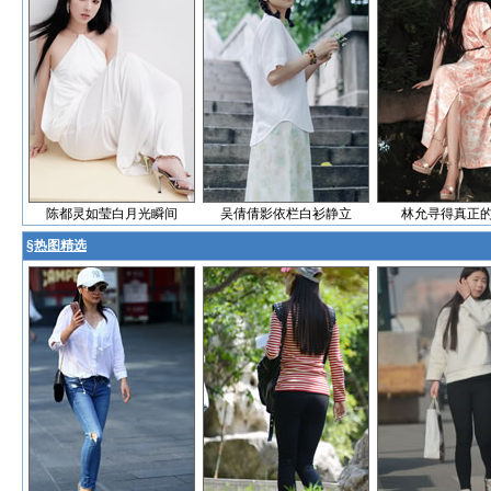
陈都灵如莹白月光瞬间
吴倩倩影依栏白衫静立
林允寻得真正
§
热图精选