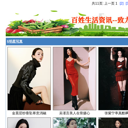
共11页: 上一页 1
[2]
[
§
明星写真
金晨层纱垂坠寒意消融
吴谨言美人在骨摄心
张紫宁率真酷