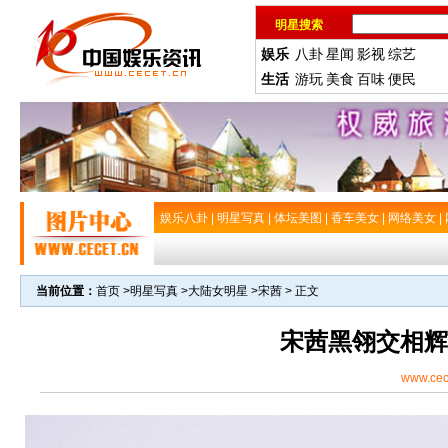
明星搜索
娱乐
八卦
星闻
影视
综艺
生活
游玩
美食
百味
便民
娱乐八卦
|
明星写真
|
体坛美图
|
香车美女
|
网络美女
|
当前位置：
首页
>
明星写真
>
大陆女明星
>
宋茜
> 正文
宋茜黑翎交相辉
www.cec