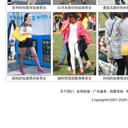
苏州街拍蕾丝短裙美女
白河东巷街拍短裙美女
通道北路街拍长
跟拍的短裙黑丝袜美女
婚纱照现场紧身裤美女
街拍的短裤黑丝
关于我们
-
友情链接
-
广告服务
-
我要投稿
-
Copyright©2007-2026