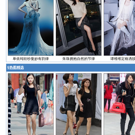
单依纯轻纱曼妙有韵律
朱珠拥抱自然的节律
谭维维定格洒
§
热图精选