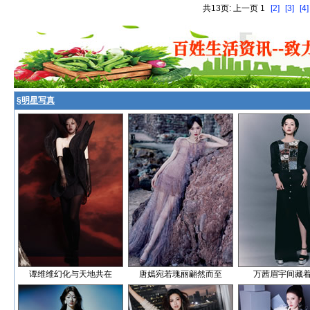
共13页: 上一页 1
[2]
[3]
[4]
§
明星写真
谭维维幻化与天地共在
唐嫣宛若瑰丽翩然而至
万茜眉宇间藏