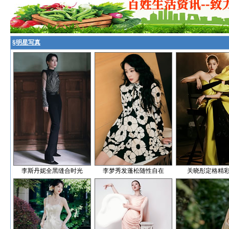
§
明星写真
李斯丹妮全黑缝合时光
李梦秀发蓬松随性自在
关晓彤定格精