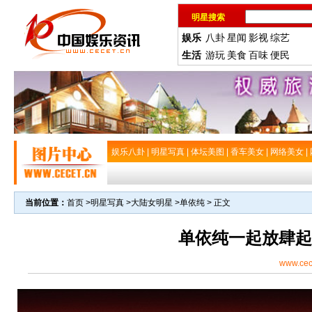
明星搜索
娱乐
八卦
星闻
影视
综艺
生活
游玩
美食
百味
便民
娱乐八卦
|
明星写真
|
体坛美图
|
香车美女
|
网络美女
|
当前位置：
首页
>
明星写真
>
大陆女明星
>
单依纯
> 正文
单依纯一起放肆起
www.cec