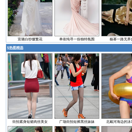
宣璐白纱缀繁花
单依纯寻一份独特氛围
杨幂一路无界
§
热图精选
街拍紧身短裙肉丝美女
广场街拍短裤黑丝妹妹
北戴河海边的泳