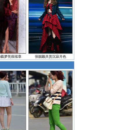
物载梦凭痕续章
张靓颖共赏沉寂月色