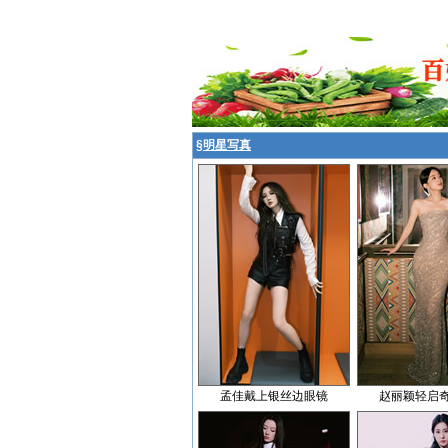
§
明星写真
孟佳戴上银丝边眼镜
赵丽颖轻启