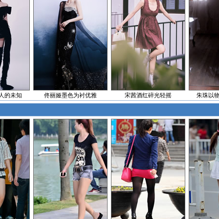
人的未知
佟丽娅墨色为衬优雅
宋茜酒红碎光轻摇
朱珠以