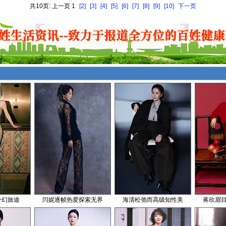
共10页: 上一页 1
[2]
[3]
[4]
[5]
[6]
[7]
[8]
[9]
[10]
下一页
奇幻旅途
闫妮逐帧热爱探索无界
海清松弛而高级知性美
蒋欣眉