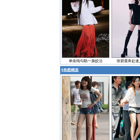
单依纯勾勒一身皎洁
张碧晨奔赴迷
§
热图精选