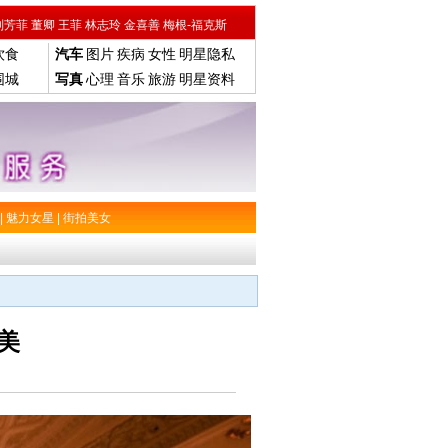
刘芳菲
董卿
王菲
林志玲
金喜善
梅根-福克斯
饮食
汽车
图片
疾病
女性
明星隐私
围城
写真
心理
音乐
旅游
明星资料
|
魅力女星
|
街拍美女
美