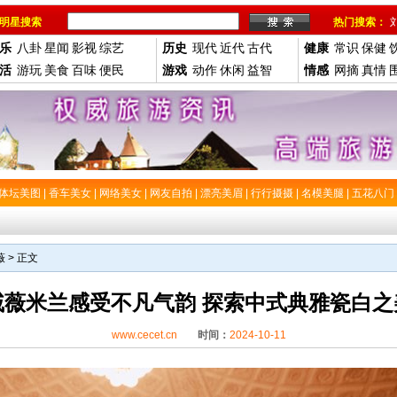
明星搜索
热门搜索：
乐
八卦
星闻
影视
综艺
历史
现代
近代
古代
健康
常识
保健
活
游玩
美食
百味
便民
游戏
动作
休闲
益智
情感
网摘
真情
体坛美图
|
香车美女
|
网络美女
|
网友自拍
|
漂亮美眉
|
行行摄摄
|
名模美腿
|
五花八门
薇
> 正文
戚薇米兰感受不凡气韵 探索中式典雅瓷白之
www.cecet.cn
时间：
2024-10-11