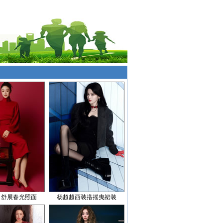
目舒展春光照面
杨超越西装搭摇曳裙装