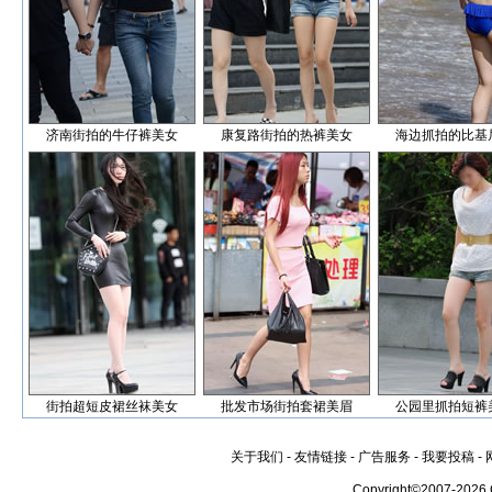
济南街拍的牛仔裤美女
康复路街拍的热裤美女
海边抓拍的比基
街拍超短皮裙丝袜美女
批发市场街拍套裙美眉
公园里抓拍短裤
关于我们
-
友情链接
-
广告服务
-
我要投稿
-
Copyright©2007-2026