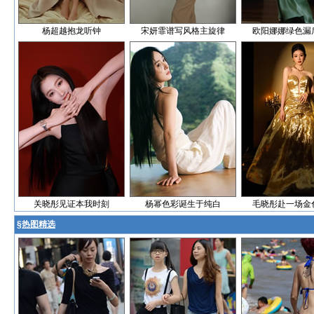
杨超越抱龙听钟
宋妍霏谱写风格主旋律
欧阳娜娜绿色漏
关晓彤见证本我时刻
杨幂色彩诞生于纯白
毛晓彤赴一场金
§
热图精选