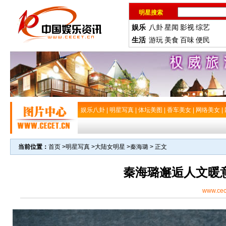
明星搜索
娱乐
八卦
星闻
影视
综艺
生活
游玩
美食
百味
便民
娱乐八卦
|
明星写真
|
体坛美图
|
香车美女
|
网络美女
|
当前位置：
首页
>
明星写真
>
大陆女明星
>
秦海璐
> 正文
秦海璐邂逅人文暖
www.cec