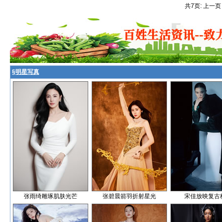
共7页: 上一页
§
明星写真
张雨绮雕琢肌肤光芒
张碧晨箭羽折射星光
宋佳放映复古