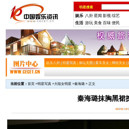
明星搜索
娱乐
八卦
星闻
影视
综艺
生活
游玩
美食
百味
便民
娱乐八卦
|
明星写真
|
体坛美图
|
香车美女
|
网络美女
|
当前位置：
首页
>
明星写真
>
大陆女明星
>
秦海璐
> 正文
秦海璐抹胸黑裙
www.cec