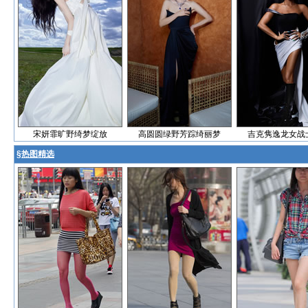
宋妍霏旷野绮梦绽放
高圆圆绿野芳踪绮丽梦
吉克隽逸龙女战
§
热图精选