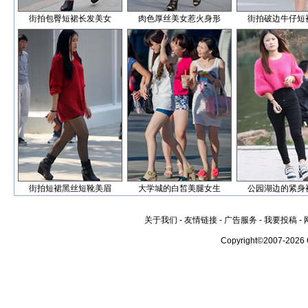
街拍包臀短裙长发美女
肉色厚丝美女惹火身形
街拍破边牛仔短
街拍短裙黑丝短靴美眉
大学城的白皙美腿女生
公园湖边的紧身
关于我们
-
友情链接
-
广告服务
-
我要投稿
-
Copyright©2007-2026